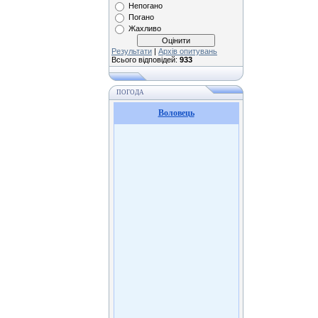
Непогано
Погано
Жахливо
Результати
|
Архів опитувань
Всього відповідей:
933
ПОГОДА
Воловець