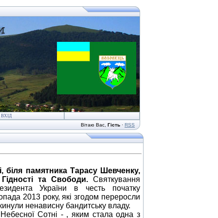
ВХІД
Вітаю Вас
,
Гість
·
RSS
і, біля памятника Тарасу Шевченку,
 Гідності та Свободи.
Святкування
зидента України в честь початку
пада 2013 року, які згодом переросли
скинули ненависну бандитську владу.
ебесної Сотні - , яким стала одна з