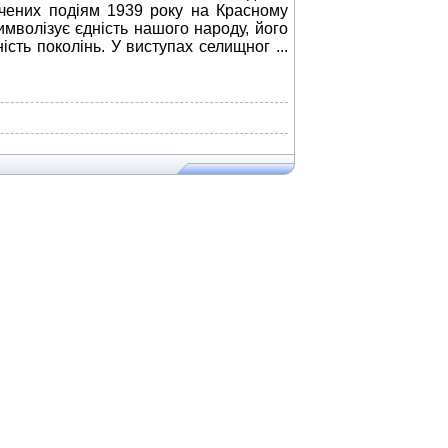
чених подіям 1939 року на Красному
имволізує єдність нашого народу, його
ність поколінь. У виступах селищног
...