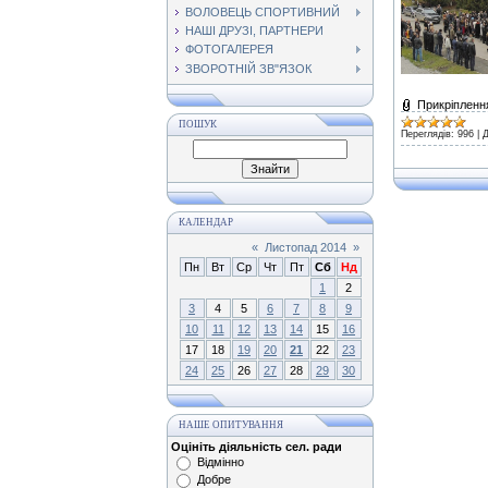
ВОЛОВЕЦЬ СПОРТИВНИЙ
НАШІ ДРУЗІ, ПАРТНЕРИ
ФОТОГАЛЕРЕЯ
ЗВОРОТНІЙ ЗВ"ЯЗОК
Прикріпленн
ПОШУК
Переглядів:
996
|
Д
КАЛЕНДАР
«
Листопад 2014
»
Пн
Вт
Ср
Чт
Пт
Сб
Нд
1
2
3
4
5
6
7
8
9
10
11
12
13
14
15
16
17
18
19
20
21
22
23
24
25
26
27
28
29
30
НАШЕ ОПИТУВАННЯ
Оцініть діяльність сел. ради
Відмінно
Добре