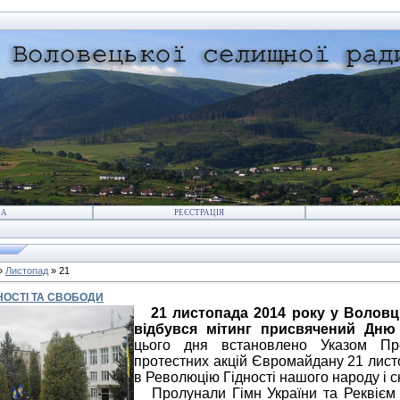
НА
РЕЄСТРАЦІЯ
»
Листопад
»
21
НОСТІ ТА СВОБОДИ
21 листопада 2014 року у Воловц
відбувся мітинг присвячений Дню
цього дня встановлено Указом Пре
протестних акцій Євромайдану 21 листо
в Революцію Гідності нашого народу і 
Пролунали Гімн України та Реквієм Н