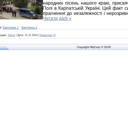
народних пісень нашого краю, присвя
Полі в Карпатській Україні. Цей факт с
прагнення до незалежності і нерозрив
Читати далі »
я:
Картинка 1
·
Картинка 2
одав:
Admin
|
Дата:
21.11.2014
|
Коментарі (1)
Copyright MyCorp © 2026