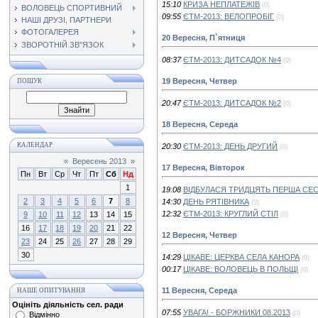
15:10
КРИЗА НЕПЛАТЕЖІВ
(0)
ВОЛОВЕЦЬ СПОРТИВНИЙ
09:55
ЄТМ-2013: ВЕЛОПРОБІГ
(0)
НАШІ ДРУЗІ, ПАРТНЕРИ
ФОТОГАЛЕРЕЯ
20 Вересня, П`ятниця
ЗВОРОТНІЙ ЗВ"ЯЗОК
08:37
ЄТМ-2013: ДИТСАДОК №4
(0)
19 Вересня, Четвер
ПОШУК
20:47
ЄТМ-2013: ДИТСАДОК №2
(0)
18 Вересня, Середа
КАЛЕНДАР
20:30
ЄТМ-2013: ДЕНЬ ДРУГИЙ
(0)
«
Вересень 2013
»
17 Вересня, Вівторок
Пн
Вт
Ср
Чт
Пт
Сб
Нд
1
19:08
ВІДБУЛАСЯ ТРИДЦЯТЬ ПЕРША СЕС
2
3
4
5
6
7
8
14:30
ДЕНЬ РЯТІВНИКА
(0)
12:32
ЄТМ-2013: КРУГЛИЙ СТІЛ
9
10
11
12
13
14
15
(0)
16
17
18
19
20
21
22
12 Вересня, Четвер
23
24
25
26
27
28
29
30
14:29
ЦІКАВЕ: ЦЕРКВА СЕЛА КАНОРА
(0)
00:17
ЦІКАВЕ: ВОЛОВЕЦЬ В ПОЛЬЩІ
(0)
11 Вересня, Середа
НАШЕ ОПИТУВАННЯ
Оцініть діяльність сел. ради
07:55
УВАГА! - БОРЖНИКИ 08.2013
(0)
Відмінно