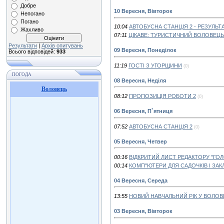
Добре
10 Вересня, Вівторок
Непогано
Погано
10:04
АВТОБУСНА СТАНЦІЯ 2 - РЕЗУЛЬ
Жахливо
07:11
ЦІКАВЕ: ТУРИСТИЧНИЙ ВОЛОВЕЦЬ
Результати
|
Архів опитувань
09 Вересня, Понеділок
Всього відповідей:
933
11:19
ГОСТІ З УГОРЩИНИ
(0)
ПОГОДА
08 Вересня, Неділя
Воловець
08:12
ПРОПОЗИЦІЯ РОБОТИ 2
(0)
06 Вересня, П`ятниця
07:52
АВТОБУСНА СТАНЦІЯ 2
(0)
05 Вересня, Четвер
00:16
ВІДКРИТИЙ ЛИСТ РЕДАКТОРУ "ГО
00:14
КОМП"ЮТЕРИ ДЛЯ САДОЧКІВ І ЗАК
04 Вересня, Середа
13:55
НОВИЙ НАВЧАЛЬНИЙ РІК У ВОЛОВ
03 Вересня, Вівторок