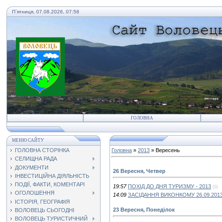
П`ятниця, 07.08.2026, 07:58
ГОЛОВНА
МЕНЮ САЙТУ
ГОЛОВНА СТОРІНКА
Головна
»
2013
»
Вересень
СЕЛИЩНА РАДА
ДОКУМЕНТИ
26 Вересня, Четвер
ІНВЕСТИЦІЙНА ДІЯЛЬНІСТЬ
ПОДІЇ, ФАКТИ, КОМЕНТАРІ
19:57
ПОХІД ДО ДНЯ ТУРИЗМУ - 2013
(0)
ОГОЛОШЕННЯ
14:09
ЗАСІДАННЯ ВИКОНКОМУ 26.09.201
ІСТОРІЯ, ГЕОГРАФІЯ
23 Вересня, Понеділок
ВОЛОВЕЦЬ СЬОГОДНІ
ВОЛОВЕЦЬ ТУРИСТИЧНИЙ