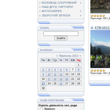
ВОЛОВЕЦЬ СПОРТИВНИЙ
НАШІ ДРУЗІ, ПАРТНЕРИ
ФОТОГАЛЕРЕЯ
ЗВОРОТНІЙ ЗВ"ЯЗОК
Переглядів:
895
|
Д
ЄТМ-2013
ПОШУК
КАЛЕНДАР
«
Вересень 2013
»
Пн
Вт
Ср
Чт
Пт
Сб
Нд
1
2
3
4
5
6
7
8
Переглядів:
992
|
Д
9
10
11
12
13
14
15
16
17
18
19
20
21
22
23
24
25
26
27
28
29
30
НАШЕ ОПИТУВАННЯ
Оцініть діяльність сел. ради
Відмінно