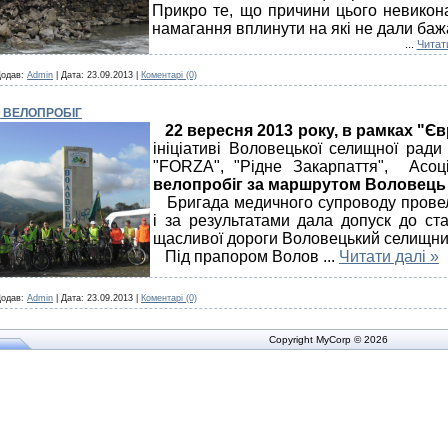
Прикро те, що причини цього невикон
намагання вплинути на які не дали баж
...
Читати
одав:
Admin
|
Дата:
23.09.2013
|
Коментарі (0)
: ВЕЛОПРОБІГ
22 вересня 2013 року, в рамках "Є
ініціативі Воловецької селищної ради
"FORZA", "Рідне Закарпаття", Асоц
велопробіг за маршрутом Воловець 
Бригада медичного супроводу провел
і за результатами дала допуск до ста
щасливої дороги Воловецький селищни
Під прапором Волов
...
Читати далі »
одав:
Admin
|
Дата:
23.09.2013
|
Коментарі (0)
Copyright MyCorp © 2026