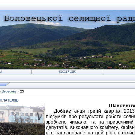
НА
РЕЄСТРАЦІЯ
»
Вересень
»
23
ПЛАТЕЖІВ
Шановні в
Добігає кінця третій квартал 2013 
підсумків про результати роботи сели
зроблено чимало, та на привеликий
депутатів, виконавчого комітету, керівн
все заплановане на цей рік і важли