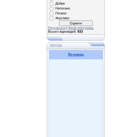
Добре
Непогано
Погано
Жахливо
Результати
|
Архів опитувань
Всього відповідей:
933
ПОГОДА
Воловець