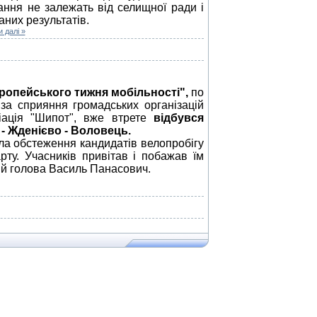
ання не залежать від селищної ради і
аних результатів.
 далі »
вропейського тижня мобільності",
по
 за сприяння громадських організацій
іація "Шипот", вже втрете
відбувся
- Жденієво - Воловець.
а обстеження кандидатів велопробігу
рту. Учасників привітав і побажав їм
й голова Василь Панасович.