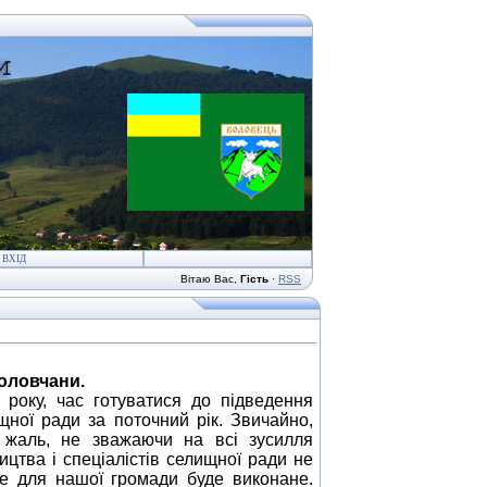
ВХІД
Вітаю Вас
,
Гість
·
RSS
оловчани.
року, час готуватися до підведення
щної ради за поточний рік. Звичайно,
 жаль, не зважаючи на всі зусилля
ицтва і спеціалістів
селищної ради не
ве для нашої громади буде виконане.