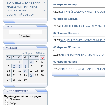
ВОЛОВЕЦЬ СПОРТИВНИЙ
09 Червня, Четвер
НАШІ ДРУЗІ, ПАРТНЕРИ
ФОТОГАЛЕРЕЯ
05:25
ДИТЯЧИЙ САДОЧОК № 2 - ПРОДО
ЗВОРОТНІЙ ЗВ"ЯЗОК
08 Червня, Середа
12:30
РЕМОНТ ПОКРІВЛІ - вул. ДРУЖБИ, 
ПОШУК
07 Червня, Вівторок
11:55
ЗАСІДАННЯ ВИКОНКОМУ 07.06.201
03 Червня, П`ятниця
КАЛЕНДАР
«
Червень 2016
»
12:56
УВАГА! БОРЖНИКИ ЗА КОМПОСЛУГИ 
Пн
Вт
Ср
Чт
Пт
Сб
Нд
02 Червня, Четвер
1
2
3
4
5
6
7
8
9
10
11
12
15:22
ВІДБУЛОСЯ 2-е ПЛЕНАРНЕ ЗАСІДАН
13
14
15
16
17
18
19
20
21
22
23
24
25
26
27
28
29
30
НАШЕ ОПИТУВАННЯ
Оцініть діяльність сел. ради
Відмінно
Добре