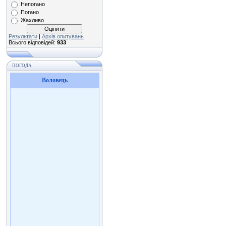
Непогано
Погано
Жахливо
Результати
|
Архів опитувань
Всього відповідей:
933
ПОГОДА
Воловець