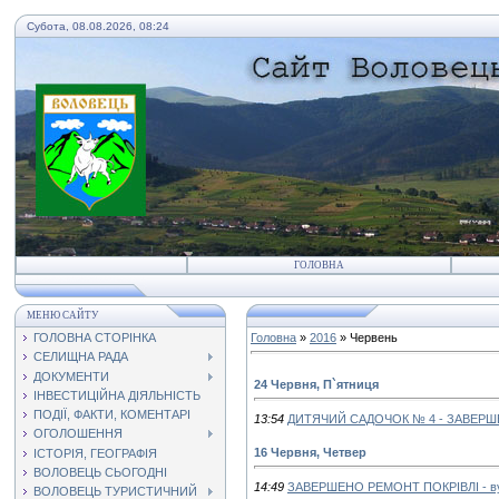
Субота, 08.08.2026, 08:24
ГОЛОВНА
МЕНЮ САЙТУ
ГОЛОВНА СТОРІНКА
Головна
»
2016
»
Червень
СЕЛИЩНА РАДА
ДОКУМЕНТИ
24 Червня, П`ятниця
ІНВЕСТИЦІЙНА ДІЯЛЬНІСТЬ
ПОДІЇ, ФАКТИ, КОМЕНТАРІ
13:54
ДИТЯЧИЙ САДОЧОК № 4 - ЗАВЕРШ
ОГОЛОШЕННЯ
16 Червня, Четвер
ІСТОРІЯ, ГЕОГРАФІЯ
ВОЛОВЕЦЬ СЬОГОДНІ
14:49
ЗАВЕРШЕНО РЕМОНТ ПОКРІВЛІ - ву
ВОЛОВЕЦЬ ТУРИСТИЧНИЙ