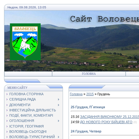
Неділя, 09.08.2026, 13:05
ГОЛОВНА
МЕНЮ САЙТУ
ГОЛОВНА СТОРІНКА
Головна
»
2015
»
Грудень
СЕЛИЩНА РАДА
ДОКУМЕНТИ
25 Грудня, П`ятниця
ІНВЕСТИЦІЙНА ДІЯЛЬНІСТЬ
ПОДІЇ, ФАКТИ, КОМЕНТАРІ
15:16
ЗАСІДАННЯ ВИКОНКОМУ 25.12.201
ОГОЛОШЕННЯ
14:59
ДО НОВОГО РОКУ БІЙЦЕВІ АТО
(0)
ІСТОРІЯ, ГЕОГРАФІЯ
24 Грудня, Четвер
ВОЛОВЕЦЬ СЬОГОДНІ
ВОЛОВЕЦЬ ТУРИСТИЧНИЙ