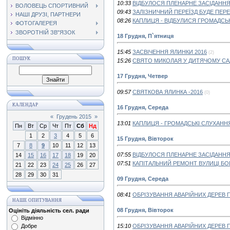
10:33
ВІДБУЛОСЯ ПЛЕНАРНЕ ЗАСІДАННЯ 3
ВОЛОВЕЦЬ СПОРТИВНИЙ
09:43
ЗАЛІЗНИЧНИЙ ПЕРЕЇЗД БУДЕ ПЕРЕ
НАШІ ДРУЗІ, ПАРТНЕРИ
08:26
КАПЛИЦЯ - ВІДБУЛИСЯ ГРОМАДСЬ
ФОТОГАЛЕРЕЯ
ЗВОРОТНІЙ ЗВ"ЯЗОК
18 Грудня, П`ятниця
15:45
ЗАСВІЧЕННЯ ЯЛИНКИ 2016
(2)
ПОШУК
15:26
СВЯТО МИКОЛАЯ У ДИТЯЧОМУ СА
17 Грудня, Четвер
09:57
СВЯТКОВА ЯЛИНКА -2016
(0)
КАЛЕНДАР
16 Грудня, Середа
«
Грудень 2015
»
13:01
КАПЛИЦЯ - ГРОМАДСЬКІ СЛУХАНН
Пн
Вт
Ср
Чт
Пт
Сб
Нд
1
2
3
4
5
6
15 Грудня, Вівторок
7
8
9
10
11
12
13
07:55
ВІДБУЛОСЯ ПЛЕНАРНЕ ЗАСІДАННЯ 
14
15
16
17
18
19
20
07:51
КАПІТАЛЬНИЙ РЕМОНТ ВУЛИЦІ БОР
21
22
23
24
25
26
27
28
29
30
31
09 Грудня, Середа
08:41
ОБРІЗУВАННЯ АВАРІЙНИХ ДЕРЕВ 
НАШЕ ОПИТУВАННЯ
08 Грудня, Вівторок
Оцініть діяльність сел. ради
Відмінно
Добре
15:10
ОБРІЗУВАННЯ АВАРІЙНИХ ДЕРЕВ П