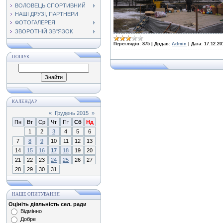
ВОЛОВЕЦЬ СПОРТИВНИЙ
НАШІ ДРУЗІ, ПАРТНЕРИ
ФОТОГАЛЕРЕЯ
ЗВОРОТНІЙ ЗВ"ЯЗОК
Переглядів:
875
|
Додав:
Admin
|
Дата:
17.12.20
ПОШУК
КАЛЕНДАР
«
Грудень 2015
»
Пн
Вт
Ср
Чт
Пт
Сб
Нд
1
2
3
4
5
6
7
8
9
10
11
12
13
14
15
16
17
18
19
20
21
22
23
24
25
26
27
28
29
30
31
НАШЕ ОПИТУВАННЯ
Оцініть діяльність сел. ради
Відмінно
Добре