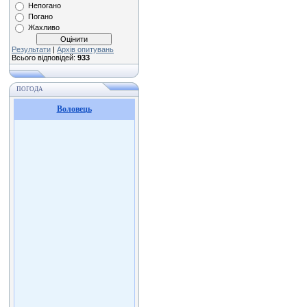
Непогано
Погано
Жахливо
Результати
|
Архів опитувань
Всього відповідей:
933
ПОГОДА
Воловець