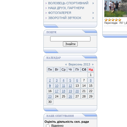
ВОЛОВЕЦЬ СПОРТИВНИЙ
НАШІ ДРУЗІ, ПАРТНЕРИ
ФОТОГАЛЕРЕЯ
ЗВОРОТНІЙ ЗВ"ЯЗОК
Переглядів:
767
|
Д
ПОШУК
КАЛЕНДАР
«
Вересень 2013
»
Пн
Вт
Ср
Чт
Пт
Сб
Нд
1
2
3
4
5
6
7
8
9
10
11
12
13
14
15
16
17
18
19
20
21
22
23
24
25
26
27
28
29
30
НАШЕ ОПИТУВАННЯ
Оцініть діяльність сел. ради
Відмінно