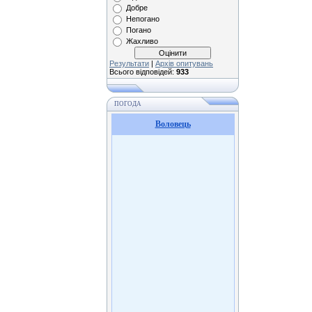
Добре
Непогано
Погано
Жахливо
Результати
|
Архів опитувань
Всього відповідей:
933
ПОГОДА
Воловець