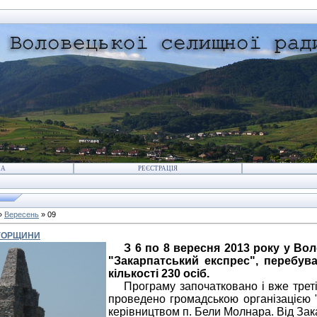
НА
РЕЄСТРАЦІЯ
»
Вересень
»
09
УГОРЩИНИ
З 6 по 8 вересня 2013 року у Во
"Закарпатський експрес", перебува
кількості 230 осіб.
Програму започатковано і вже третій
проведено громадською організацією "
керівництвом п. Бели Молнара. Від Зак