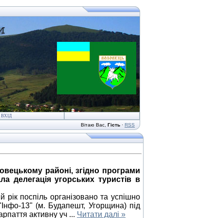
ВХІД
Вітаю Вас
,
Гість
·
RSS
ловецькому районі, згідно програми
ла делегація угорських туристів в
 рік поспіль організовано та успішно
Інфо-13" (м. Будапешт, Угорщина) під
арпаття активну уч
...
Читати далі »