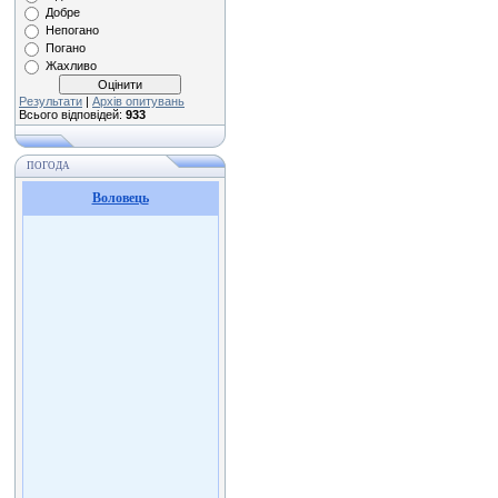
Добре
Непогано
Погано
Жахливо
Результати
|
Архів опитувань
Всього відповідей:
933
ПОГОДА
Воловець