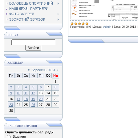
ВОЛОВЕЦЬ СПОРТИВНИЙ
НАШІ ДРУЗІ, ПАРТНЕРИ
ФОТОГАЛЕРЕЯ
ЗВОРОТНІЙ ЗВ"ЯЗОК
Переглядів:
840
|
Додав:
Admin
|
Дата:
06.09.2013
ПОШУК
КАЛЕНДАР
«
Вересень 2013
»
Пн
Вт
Ср
Чт
Пт
Сб
Нд
1
2
3
4
5
6
7
8
9
10
11
12
13
14
15
16
17
18
19
20
21
22
23
24
25
26
27
28
29
30
НАШЕ ОПИТУВАННЯ
Оцініть діяльність сел. ради
Відмінно