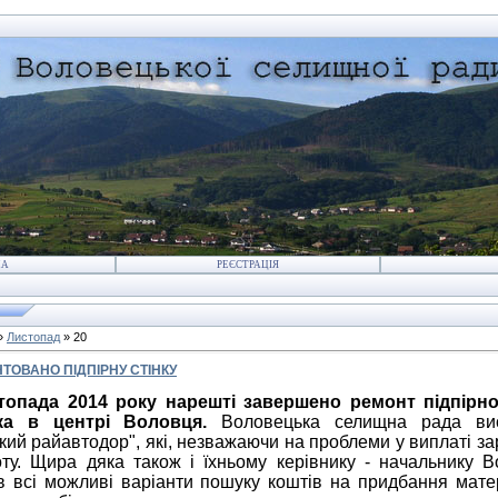
НА
РЕЄСТРАЦІЯ
»
Листопад
»
20
ТОВАНО ПІДПІРНУ СТІНКУ
топада 2014 року нарешті завершено ремонт підпірної
ка в центрі Воловця.
Воловецька селищна рада вис
ий райавтодор", які, незважаючи на проблеми у виплаті за
ту. Щира дяка також і їхньому керівнику - начальнику В
в всі можливі варіанти пошуку коштів на придбання мат