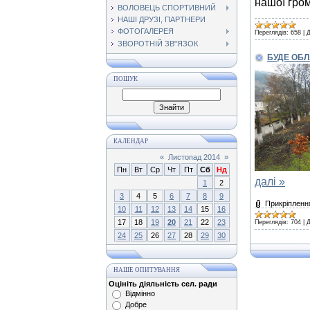
нашої гром
ВОЛОВЕЦЬ СПОРТИВНИЙ
НАШІ ДРУЗІ, ПАРТНЕРИ
ФОТОГАЛЕРЕЯ
Переглядів:
658
|
Д
ЗВОРОТНІЙ ЗВ"ЯЗОК
БУДЕ ОБ
ПОШУК
КАЛЕНДАР
«
Листопад 2014
»
Пн
Вт
Ср
Чт
Пт
Сб
Нд
далі »
1
2
3
4
5
6
7
8
9
Прикріпленн
10
11
12
13
14
15
16
17
18
19
20
21
22
23
Переглядів:
704
|
Д
24
25
26
27
28
29
30
НАШЕ ОПИТУВАННЯ
Оцініть діяльність сел. ради
Відмінно
Добре