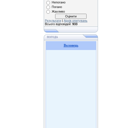
Непогано
Погано
Жахливо
Результати
|
Архів опитувань
Всього відповідей:
933
ПОГОДА
Воловець