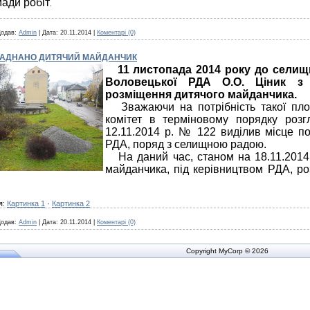
ади робіт
.
одав:
Admin
|
Дата:
20.11.2014
|
Коментарі (0)
ЛАДНАНО ДИТЯЧИЙ МАЙДАНЧИК
11 листопада 2014 року до селищ
Воловецької РДА О.О. Ціник з
розміщення дитячого майданчика
.
Зважаючи на потрібність такої пло
комітет в терміновому порядку роз
12.11.2014 р. № 122 виділив місце по
РДА, поряд з селищною радою.
На даний час, станом на 18.11.2014
майданчика, під керівництвом РДА, р
я:
Картинка 1
·
Картинка 2
одав:
Admin
|
Дата:
20.11.2014
|
Коментарі (0)
Copyright MyCorp © 2026