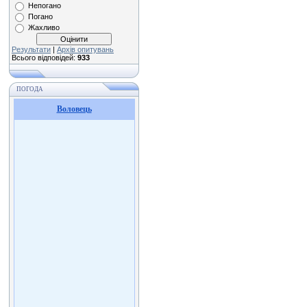
Непогано
Погано
Жахливо
Результати
|
Архів опитувань
Всього відповідей:
933
ПОГОДА
Воловець