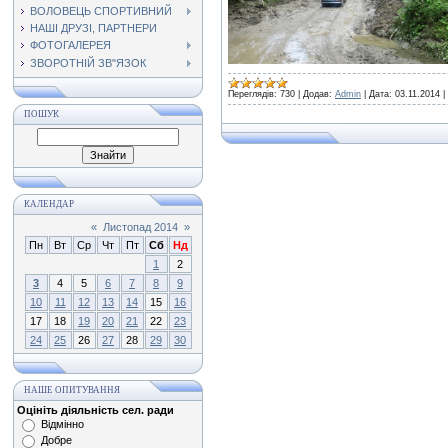
ВОЛОВЕЦЬ СПОРТИВНИЙ
НАШІ ДРУЗІ, ПАРТНЕРИ
ФОТОГАЛЕРЕЯ
ЗВОРОТНІЙ ЗВ"ЯЗОК
Переглядів:
730
|
Додав:
Admin
|
Дата:
03.11.2014
|
ПОШУК
КАЛЕНДАР
«
Листопад 2014
»
Пн
Вт
Ср
Чт
Пт
Сб
Нд
1
2
3
4
5
6
7
8
9
10
11
12
13
14
15
16
17
18
19
20
21
22
23
24
25
26
27
28
29
30
НАШЕ ОПИТУВАННЯ
Оцініть діяльність сел. ради
Відмінно
Добре