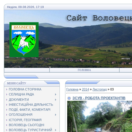
Неділя, 09.08.2026, 17:19
ГОЛОВНА
МЕНЮ САЙТУ
ГОЛОВНА СТОРІНКА
Головна
»
2014
»
Листопад
»
03
СЕЛИЩНА РАДА
ЗСУВ - РОБОТА ПРОЕКТАНТІВ
ДОКУМЕНТИ
ІНВЕСТИЦІЙНА ДІЯЛЬНІСТЬ
ПОДІЇ, ФАКТИ, КОМЕНТАРІ
ОГОЛОШЕННЯ
ІСТОРІЯ, ГЕОГРАФІЯ
ВОЛОВЕЦЬ СЬОГОДНІ
ВОЛОВЕЦЬ ТУРИСТИЧНИЙ