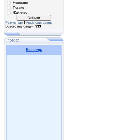
Непогано
Погано
Жахливо
Результати
|
Архів опитувань
Всього відповідей:
933
ПОГОДА
Воловець