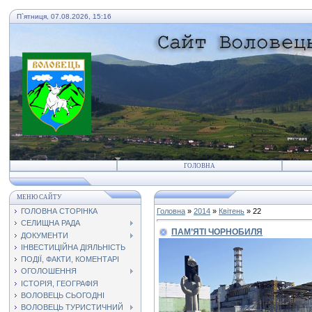
П`ятниця, 07.08.2026, 15:16
ГОЛОВНА
МЕНЮ САЙТУ
ГОЛОВНА СТОРІНКА
Головна
»
2014
»
Квітень
»
22
СЕЛИЩНА РАДА
ПАМ’ЯТІ ЧОРНОБИЛЯ
ДОКУМЕНТИ
ІНВЕСТИЦІЙНА ДІЯЛЬНІСТЬ
ПОДІЇ, ФАКТИ, КОМЕНТАРІ
ОГОЛОШЕННЯ
ІСТОРІЯ, ГЕОГРАФІЯ
ВОЛОВЕЦЬ СЬОГОДНІ
ВОЛОВЕЦЬ ТУРИСТИЧНИЙ