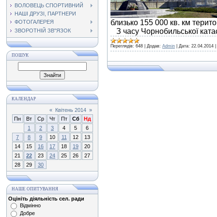
ВОЛОВЕЦЬ СПОРТИВНИЙ
НАШІ ДРУЗІ, ПАРТНЕРИ
близько 155 000 кв. км терито
ФОТОГАЛЕРЕЯ
З часу Чорнобильської кат
ЗВОРОТНІЙ ЗВ"ЯЗОК
Переглядів:
648
|
Додав:
Admin
|
Дата:
22.04.2014
ПОШУК
КАЛЕНДАР
«
Квітень 2014
»
Пн
Вт
Ср
Чт
Пт
Сб
Нд
1
2
3
4
5
6
7
8
9
10
11
12
13
14
15
16
17
18
19
20
21
22
23
24
25
26
27
28
29
30
НАШЕ ОПИТУВАННЯ
Оцініть діяльність сел. ради
Відмінно
Добре