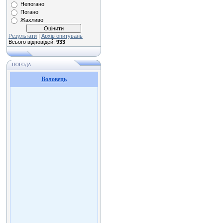
Непогано
Погано
Жахливо
Результати
|
Архів опитувань
Всього відповідей:
933
ПОГОДА
Воловець