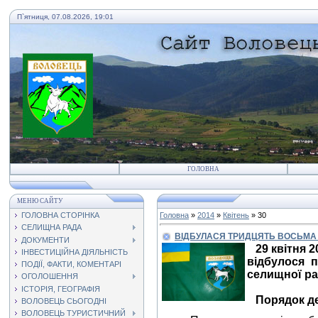
П`ятниця, 07.08.2026, 19:01
ГОЛОВНА
МЕНЮ САЙТУ
ГОЛОВНА СТОРІНКА
Головна
»
2014
»
Квітень
»
30
СЕЛИЩНА РАДА
ВІДБУЛАСЯ ТРИДЦЯТЬ ВОСЬМА
ДОКУМЕНТИ
29 квітня 2
ІНВЕСТИЦІЙНА ДІЯЛЬНІСТЬ
відбулося п
ПОДІЇ, ФАКТИ, КОМЕНТАРІ
селищної ра
ОГОЛОШЕННЯ
ІСТОРІЯ, ГЕОГРАФІЯ
Порядок д
ВОЛОВЕЦЬ СЬОГОДНІ
ВОЛОВЕЦЬ ТУРИСТИЧНИЙ