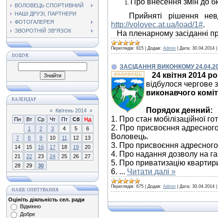
Про внесення змін до б
ВОЛОВЕЦЬ СПОРТИВНИЙ
НАШІ ДРУЗІ, ПАРТНЕРИ
Прийняті рішення невдовз
ФОТОГАЛЕРЕЯ
http://volovec.at.ua/load/1#
.
ЗВОРОТНІЙ ЗВ"ЯЗОК
На пленарному засіданні при
Переглядів:
815
|
Додав:
Admin
|
Дата:
30.04.2014
ПОШУК
ЗАСІДАННЯ ВИКОНКОМУ 24.04.2
24 квітня 2014 ро
відбулося чергове 
виконавчого комі
КАЛЕНДАР
Порядок денний:
«
Квітень 2014
»
1. Про стан мобілізаційної го
Пн
Вт
Ср
Чт
Пт
Сб
Нд
2. Про присвоєння адресного
1
2
3
4
5
6
Воловець.
7
8
9
10
11
12
13
3. Про присвоєння адресного
14
15
16
17
18
19
20
4. Про надання дозволу на г
21
22
23
24
25
26
27
5. Про приватизацію квартири
28
29
30
6.
...
Читати далі »
Переглядів:
675
|
Додав:
Admin
|
Дата:
30.04.2014
НАШЕ ОПИТУВАННЯ
Оцініть діяльність сел. ради
Відмінно
Добре