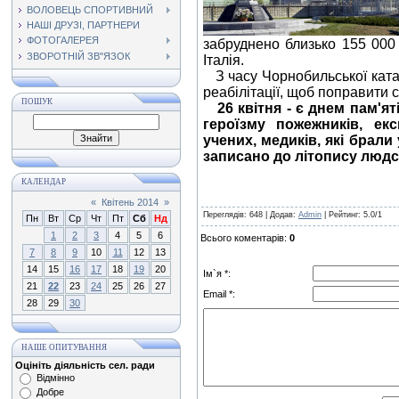
ВОЛОВЕЦЬ СПОРТИВНИЙ
НАШІ ДРУЗІ, ПАРТНЕРИ
ФОТОГАЛЕРЕЯ
забруднено близько 155 000 
ЗВОРОТНІЙ ЗВ"ЯЗОК
Італія.
З часу Чорнобильської ката
реабілітації, щоб поправити 
ПОШУК
26 квітня - є днем пам'
героїзму пожежників, екс
учених, медиків, які брали
записано до літопису людсь
КАЛЕНДАР
«
Квітень 2014
»
Переглядів
: 648 |
Додав
:
Admin
|
Рейтинг
:
5.0
/
1
Пн
Вт
Ср
Чт
Пт
Сб
Нд
1
2
3
4
5
6
Всього коментарів
:
0
7
8
9
10
11
12
13
14
15
16
17
18
19
20
Ім`я *:
21
22
23
24
25
26
27
Email *:
28
29
30
НАШЕ ОПИТУВАННЯ
Оцініть діяльність сел. ради
Відмінно
Добре