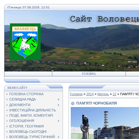
П`ятниця, 07.08.2026, 12:01
ГОЛОВНА
МЕНЮ САЙТУ
ГОЛОВНА СТОРІНКА
Головна
»
2014
»
Квітень
»
22
» ПАМ’ЯТІ 
СЕЛИЩНА РАДА
ПАМ’ЯТІ ЧОРНОБИЛЯ
ДОКУМЕНТИ
ІНВЕСТИЦІЙНА ДІЯЛЬНІСТЬ
ПОДІЇ, ФАКТИ, КОМЕНТАРІ
ОГОЛОШЕННЯ
ІСТОРІЯ, ГЕОГРАФІЯ
ВОЛОВЕЦЬ СЬОГОДНІ
ВОЛОВЕЦЬ ТУРИСТИЧНИЙ