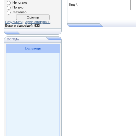
Непогано
Код *:
Погано
Жахливо
Результати
|
Архів опитувань
Всього відповідей:
933
ПОГОДА
Воловець