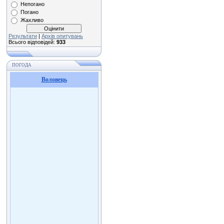
Непогано
Погано
Жахливо
Результати
|
Архів опитувань
Всього відповідей:
933
ПОГОДА
Воловець