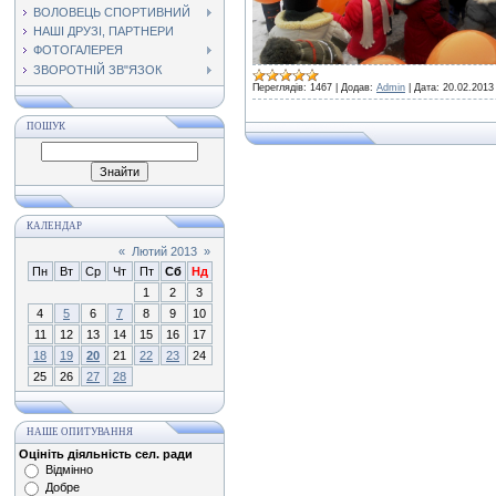
ВОЛОВЕЦЬ СПОРТИВНИЙ
НАШІ ДРУЗІ, ПАРТНЕРИ
ФОТОГАЛЕРЕЯ
ЗВОРОТНІЙ ЗВ"ЯЗОК
Переглядів:
1467
|
Додав:
Admin
|
Дата:
20.02.2013
ПОШУК
КАЛЕНДАР
«
Лютий 2013
»
Пн
Вт
Ср
Чт
Пт
Сб
Нд
1
2
3
4
5
6
7
8
9
10
11
12
13
14
15
16
17
18
19
20
21
22
23
24
25
26
27
28
НАШЕ ОПИТУВАННЯ
Оцініть діяльність сел. ради
Відмінно
Добре