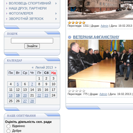
ВОЛОВЕЦЬ СПОРТИВНИЙ
НАШІ ДРУЗІ, ПАРТНЕРИ
ФОТОГАЛЕРЕЯ
ЗВОРОТНІЙ ЗВ"ЯЗОК
Переглядів:
1311
|
Додав:
Admin
|
Дата:
19.02.2013
ПОШУК
ВЕТЕРАНИ АФГАНІСТАНУ
КАЛЕНДАР
«
Лютий 2013
»
Пн
Вт
Ср
Чт
Пт
Сб
Нд
1
2
3
4
5
6
7
8
9
10
11
12
13
14
15
16
17
Переглядів:
775
|
Додав:
Admin
|
Дата:
19.02.2013
18
19
20
21
22
23
24
25
26
27
28
НАШЕ ОПИТУВАННЯ
Оцініть діяльність сел. ради
Відмінно
Добре