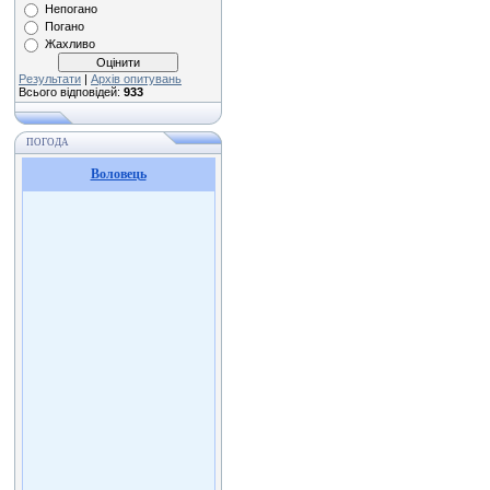
Непогано
Погано
Жахливо
Результати
|
Архів опитувань
Всього відповідей:
933
ПОГОДА
Воловець