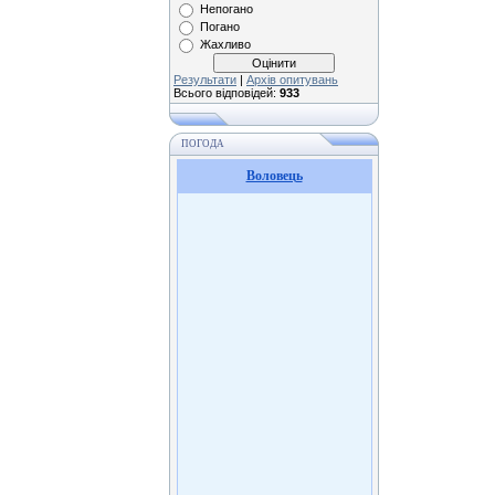
Непогано
Погано
Жахливо
Результати
|
Архів опитувань
Всього відповідей:
933
ПОГОДА
Воловець