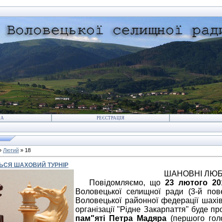
НА
РЕЄСТРАЦІЯ
»
Лютий
»
18
ЬСЯ ШАХОВИЙ ТУРНІР
ШАНОВНІ ЛЮБ
Повідомляємо, що
23 лютого 20
Воловецької селищної ради (3-й пов
Воловецької районної федерації шахі
організації "Рідне Закарпаття" буде 
пам"яті Петра Мадяра
(першого гол