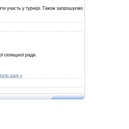
ти участь у турнір
і.
Також запрошуємо
ї селищної ради.
тати далі »