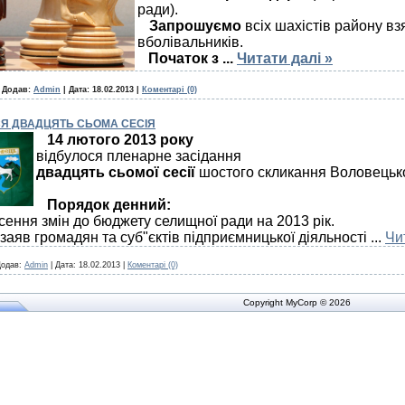
ради).
Запрошуємо
всіх шахістів району взя
вболівальників.
Початок з
...
Читати далі »
|
Додав:
Admin
|
Дата:
18.02.2013
|
Коментарі (0)
СЯ ДВАДЦЯТЬ СЬОМА СЕСІЯ
14 лютого 2013 року
відбулося пленарне засідання
двадцять сьомої сесії
шостого скликання Воловецько
Порядок денний:
ення змін до бюджету селищної ради на 2013 рік.
 заяв громадян та суб"єктів підприємницької діяльності
...
Чи
одав:
Admin
|
Дата:
18.02.2013
|
Коментарі (0)
Copyright MyCorp © 2026