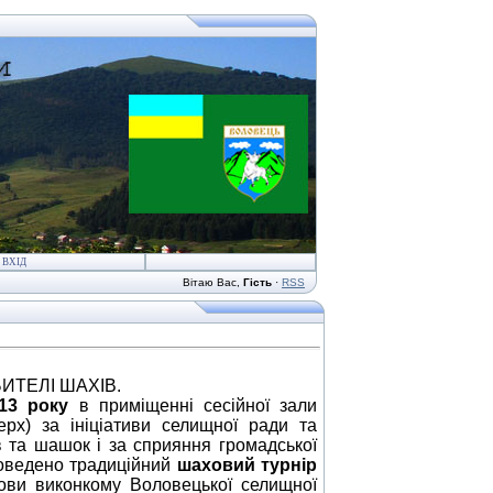
ВХІД
Вітаю Вас
,
Гість
·
RSS
ИТЕЛІ ШАХІВ.
13 року
в приміщенні сесійної зали
ерх) за ініціативи селищної ради та
в та шашок і за сприяння громадської
проведено традиційний
шаховий турнір
ови виконкому Воловецької селищної