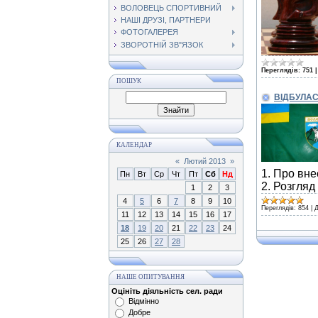
ВОЛОВЕЦЬ СПОРТИВНИЙ
НАШІ ДРУЗІ, ПАРТНЕРИ
ФОТОГАЛЕРЕЯ
ЗВОРОТНІЙ ЗВ"ЯЗОК
Переглядів:
751
ПОШУК
ВІДБУЛА
КАЛЕНДАР
«
Лютий 2013
»
1.
Про внес
Пн
Вт
Ср
Чт
Пт
Сб
Нд
2. Розгляд
1
2
3
4
5
6
7
8
9
10
Переглядів:
854
|
Д
11
12
13
14
15
16
17
18
19
20
21
22
23
24
25
26
27
28
НАШЕ ОПИТУВАННЯ
Оцініть діяльність сел. ради
Відмінно
Добре