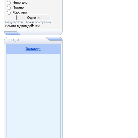
Непогано
Погано
Жахливо
Результати
|
Архів опитувань
Всього відповідей:
933
ПОГОДА
Воловець