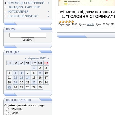
ВОЛОВЕЦЬ СПОРТИВНИЙ
НАШІ ДРУЗІ, ПАРТНЕРИ
неї, можна відразу потрапити 
ФОТОГАЛЕРЕЯ
1. "ГОЛОВНА СТОРІНКА"
ЗВОРОТНІЙ ЗВ"ЯЗОК
Переглядів:
1038
|
Додав:
Admin
|
Дата:
06.06.2012
ПОШУК
КАЛЕНДАР
«
Червень 2012
»
Пн
Вт
Ср
Чт
Пт
Сб
Нд
1
2
3
4
5
6
7
8
9
10
11
12
13
14
15
16
17
18
19
20
21
22
23
24
25
26
27
28
29
30
НАШЕ ОПИТУВАННЯ
Оцініть діяльність сел. ради
Відмінно
Добре