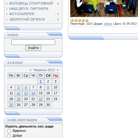
ВОЛОВЕЦЬ СПОРТИВНИЙ
НАШІ ДРУЗІ, ПАРТНЕРИ
ФОТОГАЛЕРЕЯ
ЗВОРОТНІЙ ЗВ"ЯЗОК
Переглядів:
1114
|
Додав:
Admin
|
Дата:
01.06.2012
ПОШУК
КАЛЕНДАР
«
Червень 2012
»
Пн
Вт
Ср
Чт
Пт
Сб
Нд
1
2
3
4
5
6
7
8
9
10
11
12
13
14
15
16
17
18
19
20
21
22
23
24
25
26
27
28
29
30
НАШЕ ОПИТУВАННЯ
Оцініть діяльність сел. ради
Відмінно
Добре