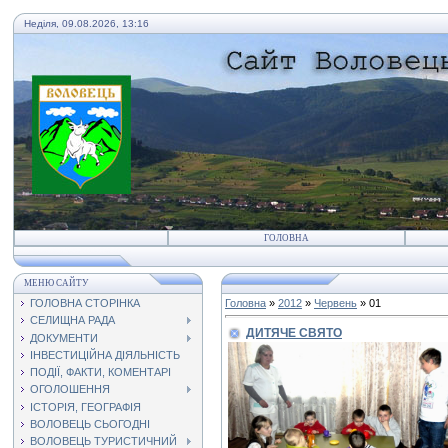
Неділя, 09.08.2026, 13:16
ГОЛОВНА
МЕНЮ САЙТУ
ГОЛОВНА СТОРІНКА
Головна
»
2012
»
Червень
»
01
СЕЛИЩНА РАДА
ДИТЯЧЕ СВЯТО
ДОКУМЕНТИ
ІНВЕСТИЦІЙНА ДІЯЛЬНІСТЬ
ПОДІЇ, ФАКТИ, КОМЕНТАРІ
ОГОЛОШЕННЯ
ІСТОРІЯ, ГЕОГРАФІЯ
ВОЛОВЕЦЬ СЬОГОДНІ
ВОЛОВЕЦЬ ТУРИСТИЧНИЙ