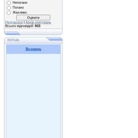
Непогано
Погано
Жахливо
Результати
|
Архів опитувань
Всього відповідей:
933
ПОГОДА
Воловець