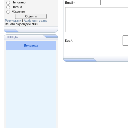
Непогано
Email *:
Погано
Жахливо
Результати
|
Архів опитувань
Всього відповідей:
933
ПОГОДА
Код *:
Воловець