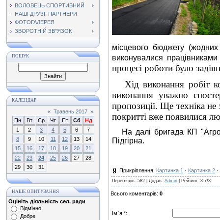
ВОЛОВЕЦЬ СПОРТИВНИЙ
НАШІ ДРУЗІ, ПАРТНЕРИ
ФОТОГАЛЕРЕЯ
ЗВОРОТНІЙ ЗВ"ЯЗОК
місцевого бюджету (жодних
ПОШУК
виконувалися працівникам
процесі роботи було задіян
Хід виконання робіт ко
виконання уважно спосте
КАЛЕНДАР
пропозиції. Ще техніка не
«
Травень 2017
»
покритті вже появилися лю
Пн
Вт
Ср
Чт
Пт
Сб
Нд
1
2
3
4
5
6
7
На далі бригада КП "Агрош
8
9
10
11
12
13
14
Підгірна
.
15
16
17
18
19
20
21
22
23
24
25
26
27
28
29
30
31
Прикріплення
:
Картинка 1
·
Картинка 2
·
Переглядів
: 582 |
Додав
:
Admin
|
Рейтинг
:
3.7
/
3
НАШЕ ОПИТУВАННЯ
Всього коментарів
:
0
Оцініть діяльність сел. ради
Відмінно
Ім`я *:
Добре