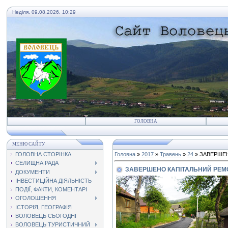
Неділя, 09.08.2026, 10:29
ГОЛОВНА
МЕНЮ САЙТУ
ГОЛОВНА СТОРІНКА
Головна
»
2017
»
Травень
»
24
» ЗАВЕРШЕН
СЕЛИЩНА РАДА
ЗАВЕРШЕНО КАПІТАЛЬНИЙ РЕМО
ДОКУМЕНТИ
ІНВЕСТИЦІЙНА ДІЯЛЬНІСТЬ
ПОДІЇ, ФАКТИ, КОМЕНТАРІ
ОГОЛОШЕННЯ
ІСТОРІЯ, ГЕОГРАФІЯ
ВОЛОВЕЦЬ СЬОГОДНІ
ВОЛОВЕЦЬ ТУРИСТИЧНИЙ