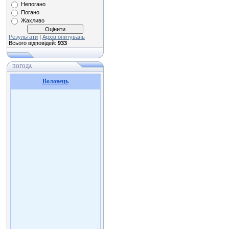
Непогано
Погано
Жахливо
Результати
|
Архів опитувань
Всього відповідей:
933
ПОГОДА
Воловець