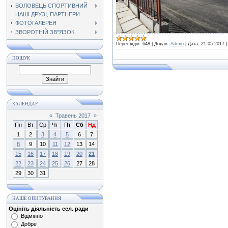
ВОЛОВЕЦЬ СПОРТИВНИЙ
НАШІ ДРУЗІ, ПАРТНЕРИ
ФОТОГАЛЕРЕЯ
ЗВОРОТНІЙ ЗВ"ЯЗОК
Переглядів:
648
|
Додав:
Admin
|
Дата:
21.05.2017
ПОШУК
КАЛЕНДАР
«
Травень 2017
»
Пн
Вт
Ср
Чт
Пт
Сб
Нд
1
2
3
4
5
6
7
8
9
10
11
12
13
14
15
16
17
18
19
20
21
22
23
24
25
26
27
28
29
30
31
НАШЕ ОПИТУВАННЯ
Оцініть діяльність сел. ради
Відмінно
Добре