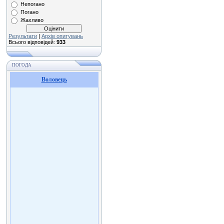
Непогано
Погано
Жахливо
Результати
|
Архів опитувань
Всього відповідей:
933
ПОГОДА
Воловець