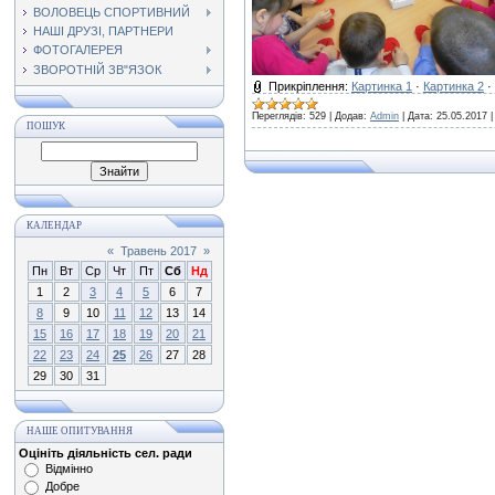
ВОЛОВЕЦЬ СПОРТИВНИЙ
НАШІ ДРУЗІ, ПАРТНЕРИ
ФОТОГАЛЕРЕЯ
ЗВОРОТНІЙ ЗВ"ЯЗОК
Прикріплення:
Картинка 1
·
Картинка 2
·
Переглядів:
529
|
Додав:
Admin
|
Дата:
25.05.2017
ПОШУК
КАЛЕНДАР
«
Травень 2017
»
Пн
Вт
Ср
Чт
Пт
Сб
Нд
1
2
3
4
5
6
7
8
9
10
11
12
13
14
15
16
17
18
19
20
21
22
23
24
25
26
27
28
29
30
31
НАШЕ ОПИТУВАННЯ
Оцініть діяльність сел. ради
Відмінно
Добре