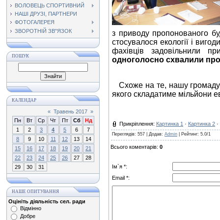
ВОЛОВЕЦЬ СПОРТИВНИЙ
НАШІ ДРУЗІ, ПАРТНЕРИ
ФОТОГАЛЕРЕЯ
ЗВОРОТНІЙ ЗВ"ЯЗОК
з приводу пропонованого буд
стосувалося екології і вигод
фахівців задовільнили пр
ПОШУК
одноголосно схвалили проп
Схоже на те, нашу громаду ч
якого складатиме мільйони е
КАЛЕНДАР
«
Травень 2017
»
Пн
Вт
Ср
Чт
Пт
Сб
Нд
Прикріплення
:
Картинка 1
·
Картинка 2
·
1
2
3
4
5
6
7
Переглядів
: 557 |
Додав
:
Admin
|
Рейтинг
:
5.0
/
1
8
9
10
11
12
13
14
Всього коментарів
:
0
15
16
17
18
19
20
21
22
23
24
25
26
27
28
Ім`я *:
29
30
31
Email *:
НАШЕ ОПИТУВАННЯ
Оцініть діяльність сел. ради
Відмінно
Добре