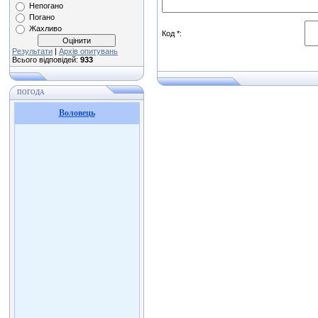
Непогано
Погано
Жахливо
Код *:
Результати
|
Архів опитувань
Всього відповідей:
933
ПОГОДА
Воловець