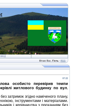
ВХІД
Вітаю Вас
,
Гість
·
RSS
07:22
олова особисто перевірив темпи
окрівлі житлового будинку
по вул.
ез затримок згідно наміченого плану,
ехнікою, інструментами і матеріалами.
ьників і керівництва з проханням без