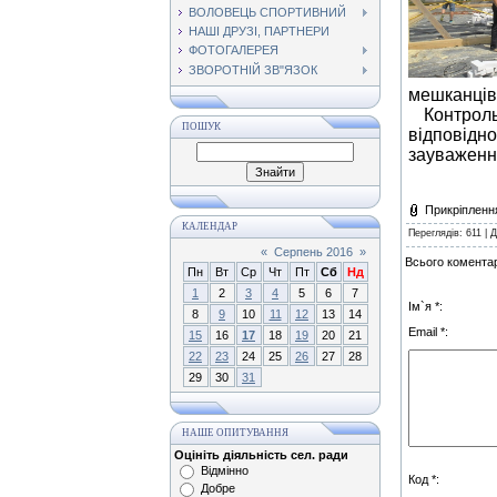
ВОЛОВЕЦЬ СПОРТИВНИЙ
НАШІ ДРУЗІ, ПАРТНЕРИ
ФОТОГАЛЕРЕЯ
ЗВОРОТНІЙ ЗВ"ЯЗОК
мешканців
Контроль
ПОШУК
відповідн
зауваження
Прикріпленн
КАЛЕНДАР
Переглядів
: 611 |
Д
«
Серпень 2016
»
Всього коментар
Пн
Вт
Ср
Чт
Пт
Сб
Нд
1
2
3
4
5
6
7
Ім`я *:
8
9
10
11
12
13
14
Email *:
15
16
17
18
19
20
21
22
23
24
25
26
27
28
29
30
31
НАШЕ ОПИТУВАННЯ
Оцініть діяльність сел. ради
Відмінно
Код *:
Добре