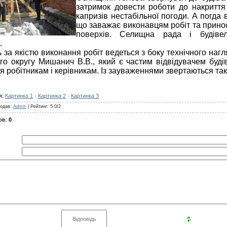
затримок довести роботи до накриття
капризів нестабільної погоди. А погда 
що заважає виконавцям робіт та принос
поверхів. Селищна рада і будівел
.
 за якістю виконання робіт ведеться з боку технічного нагл
ого округу Мишанич В.В., який є частим відвідувачем буд
 робітникам і керівникам. Із зауваженнями звертаються так
я
:
Картинка 1
·
Картинка 2
·
Картинка 3
одав
:
Admin
|
Рейтинг
:
5.0
/
2
ів
:
0