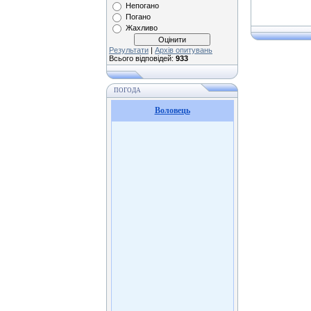
Непогано
Погано
Жахливо
Результати
|
Архів опитувань
Всього відповідей:
933
ПОГОДА
Воловець