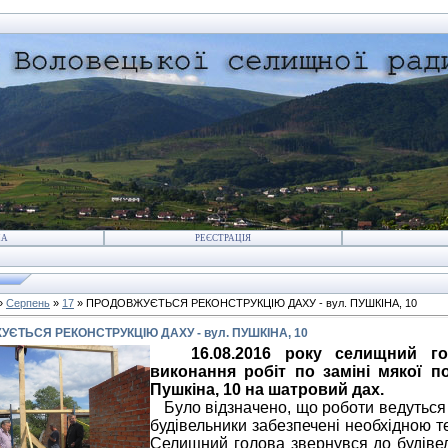
НА
РЕЄСТРАЦІЯ
»
Серпень
»
17
» ПРОДОВЖУЄТЬСЯ РЕКОНСТРУКЦІЮ ДАХУ - вул. ПУШКІНА, 10
ЄТЬСЯ РЕКОНСТРУКЦІЮ ДАХУ - вул. ПУШКІНА, 10
16.08.2016 року селищний г
виконання робіт по заміні мякої п
Пушкіна, 10 на шатровий дах.
Було відзначено, що роботи ведуться б
будівельники забезпечені необхідною т
Селищний голова звернувся до будівел