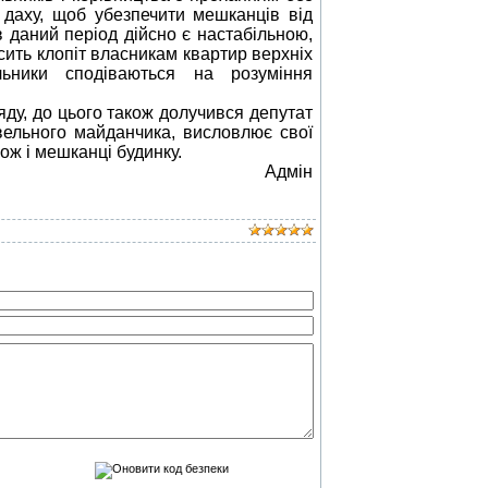
 даху, щоб убезпечити мешканців від
в даний період дійсно є настабільною,
ить клопіт власникам квартир верхніх
ьники сподіваються на розуміння
яду, до цього також долучився депутат
івельного майданчика, висловлює свої
ож і мешканці будинку.
Адмін