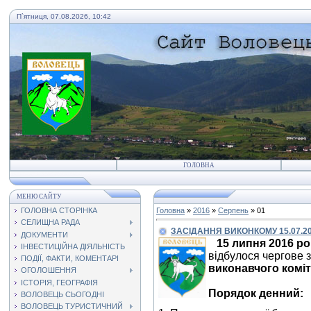
П`ятниця, 07.08.2026, 10:42
ГОЛОВНА
МЕНЮ САЙТУ
ГОЛОВНА СТОРІНКА
Головна
»
2016
»
Серпень
»
01
СЕЛИЩНА РАДА
ЗАСІДАННЯ ВИКОНКОМУ 15.07.2
ДОКУМЕНТИ
15 липня 2016 ро
ІНВЕСТИЦІЙНА ДІЯЛЬНІСТЬ
відбулося чергове 
ПОДІЇ, ФАКТИ, КОМЕНТАРІ
виконавчого комі
ОГОЛОШЕННЯ
ІСТОРІЯ, ГЕОГРАФІЯ
Порядок денний:
ВОЛОВЕЦЬ СЬОГОДНІ
ВОЛОВЕЦЬ ТУРИСТИЧНИЙ