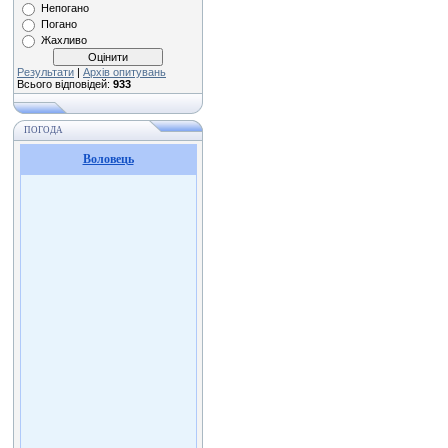
Непогано
Погано
Жахливо
Результати
|
Архів опитувань
Всього відповідей:
933
ПОГОДА
Воловець