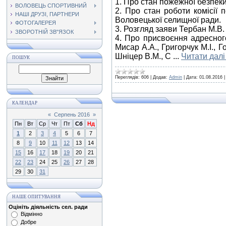
1. Про стан пожежної безпеки
ВОЛОВЕЦЬ СПОРТИВНИЙ
2. Про стан роботи комісії
НАШІ ДРУЗІ, ПАРТНЕРИ
Воловецької селищної ради.
ФОТОГАЛЕРЕЯ
3. Розгляд заяви Тербан М.В.
ЗВОРОТНІЙ ЗВ"ЯЗОК
4. Про присвоєння адресного
Мисар А.А., Григорчук М.І., 
Шніцер В.М., С
...
Читати далі
ПОШУК
Переглядів:
606
|
Додав:
Admin
|
Дата:
01.08.2016
КАЛЕНДАР
«
Серпень 2016
»
Пн
Вт
Ср
Чт
Пт
Сб
Нд
1
2
3
4
5
6
7
8
9
10
11
12
13
14
15
16
17
18
19
20
21
22
23
24
25
26
27
28
29
30
31
НАШЕ ОПИТУВАННЯ
Оцініть діяльність сел. ради
Відмінно
Добре