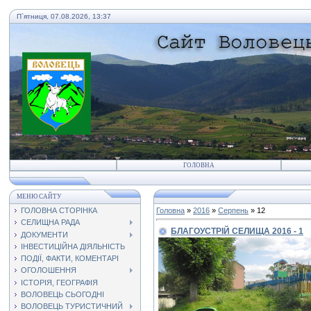
П`ятниця, 07.08.2026, 13:37
ГОЛОВНА
МЕНЮ САЙТУ
ГОЛОВНА СТОРІНКА
Головна
»
2016
»
Серпень
»
12
СЕЛИЩНА РАДА
БЛАГОУСТРІЙ СЕЛИЩА 2016 - 1
ДОКУМЕНТИ
ІНВЕСТИЦІЙНА ДІЯЛЬНІСТЬ
ПОДІЇ, ФАКТИ, КОМЕНТАРІ
ОГОЛОШЕННЯ
ІСТОРІЯ, ГЕОГРАФІЯ
ВОЛОВЕЦЬ СЬОГОДНІ
ВОЛОВЕЦЬ ТУРИСТИЧНИЙ