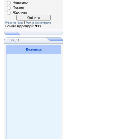
Непогано
Погано
Жахливо
Результати
|
Архів опитувань
Всього відповідей:
933
ПОГОДА
Воловець