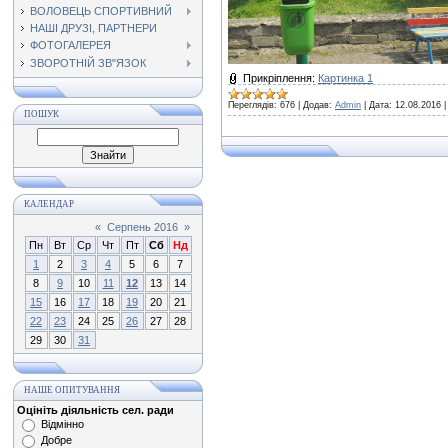
ВОЛОВЕЦЬ СПОРТИВНИЙ
НАШІ ДРУЗІ, ПАРТНЕРИ
ФОТОГАЛЕРЕЯ
ЗВОРОТНІЙ ЗВ"ЯЗОК
Прикріплення:
Картинка 1
Переглядів:
676
|
Додав:
Admin
|
Дата:
12.08.2016
ПОШУК
КАЛЕНДАР
«
Серпень 2016
»
Пн
Вт
Ср
Чт
Пт
Сб
Нд
1
2
3
4
5
6
7
8
9
10
11
12
13
14
15
16
17
18
19
20
21
22
23
24
25
26
27
28
29
30
31
НАШЕ ОПИТУВАННЯ
Оцініть діяльність сел. ради
Відмінно
Добре