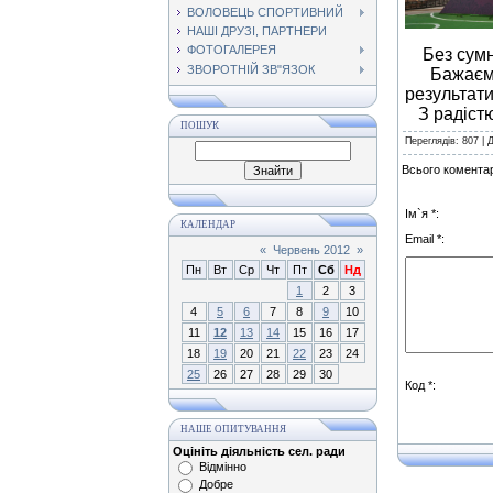
ВОЛОВЕЦЬ СПОРТИВНИЙ
НАШІ ДРУЗІ, ПАРТНЕРИ
ФОТОГАЛЕРЕЯ
Без сумнів
ЗВОРОТНІЙ ЗВ"ЯЗОК
Бажаємо н
результати
З радістю 
ПОШУК
Переглядів
: 807 |
Всього коментар
Ім`я *:
КАЛЕНДАР
Email *:
«
Червень 2012
»
Пн
Вт
Ср
Чт
Пт
Сб
Нд
1
2
3
4
5
6
7
8
9
10
11
12
13
14
15
16
17
18
19
20
21
22
23
24
25
26
27
28
29
30
Код *:
НАШЕ ОПИТУВАННЯ
Оцініть діяльність сел. ради
Відмінно
Добре