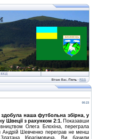
ВХІД
Вітаю Вас
,
Гість
·
RSS
00:23
а здобула наша футбольна збірна, у
у Швеції з рахунком 2:1.
Показавши
івництвом Олега Блохіна, переграла
ан Андрій Шевченко переграв не менш
 Златана Ібрагімовича. Ви бачили