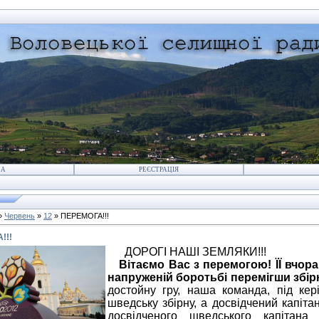
НА
РЕЄСТРАЦІЯ
»
Червень
»
12
» ПЕРЕМОГА!!!
!!!
ДОРОГІ НАШІ ЗЕМЛЯКИ!!!
Вітаємо Вас з перемогою! ЇЇ вчор
напруженій боротьбі перемігши збірн
достойну гру, наша команда, під кер
шведську збірну, а досвідчений капіт
досвідченого шведського капітана