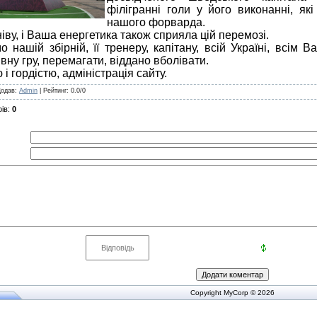
філігранні голи у його виконанні, як
нашого форварда.
у, і Ваша енергетика також сприяла цій перемозі.
ашій збірній, її тренеру, капітану, всій Україні, всім В
вну гру, перемагати, віддано вболівати.
і гордістю, адміністрація сайту.
Додав
:
Admin
|
Рейтинг
:
0.0
/
0
ів
:
0
Copyright MyCorp © 2026