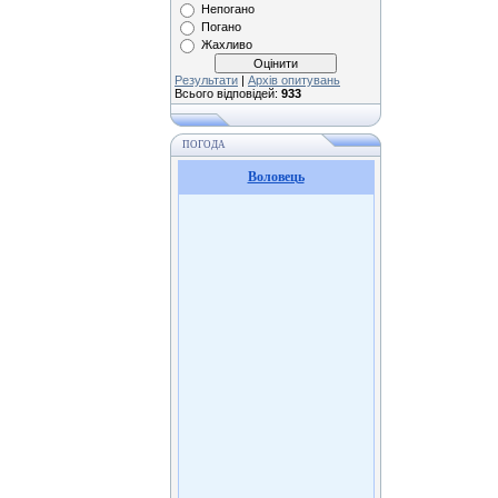
Непогано
Погано
Жахливо
Результати
|
Архів опитувань
Всього відповідей:
933
ПОГОДА
Воловець