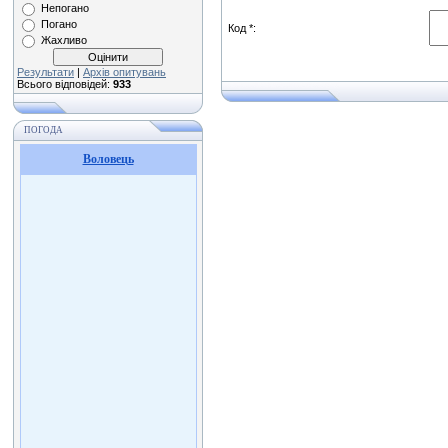
Непогано
Погано
Код *:
Жахливо
Результати
|
Архів опитувань
Всього відповідей:
933
ПОГОДА
Воловець