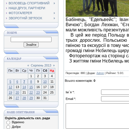
ВОЛОВЕЦЬ СПОРТИВНИЙ
НАШІ ДРУЗІ, ПАРТНЕРИ
ФОТОГАЛЕРЕЯ
ЗВОРОТНІЙ ЗВ"ЯЗОК
Бабінець, "Едельвейс"; Іва
Вичою"; Богдан Лехман, "Єгер
мали можливість презентувати
ПОШУК
В цей же період Польщу відв
трьох дорослих. Польською 
гміною та екскурсії в тому ч
громаді гміни Нєбилець щиру 
Фоторепортаж на сторінці с
КАЛЕНДАР
З життям гміни Нєбилець м
«
Серпень 2013
»
Пн
Вт
Ср
Чт
Пт
Сб
Нд
Переглядів
: 880 |
Додав
:
Admin
|
Рейтинг
:
5.0
/
1
1
2
3
4
Всього коментарів
:
0
5
6
7
8
9
10
11
12
13
14
15
16
17
18
Ім`я *:
19
20
21
22
23
24
25
26
27
28
29
30
31
Email *:
НАШЕ ОПИТУВАННЯ
Оцініть діяльність сел. ради
Відмінно
Добре