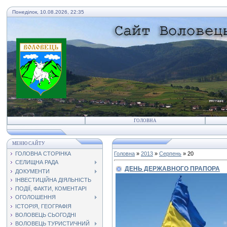
Понеділок, 10.08.2026, 22:35
ГОЛОВНА
МЕНЮ САЙТУ
ГОЛОВНА СТОРІНКА
Головна
»
2013
»
Серпень
»
20
СЕЛИЩНА РАДА
ДЕНЬ ДЕРЖАВНОГО ПРАПОРА
ДОКУМЕНТИ
ІНВЕСТИЦІЙНА ДІЯЛЬНІСТЬ
ПОДІЇ, ФАКТИ, КОМЕНТАРІ
ОГОЛОШЕННЯ
ІСТОРІЯ, ГЕОГРАФІЯ
ВОЛОВЕЦЬ СЬОГОДНІ
ВОЛОВЕЦЬ ТУРИСТИЧНИЙ