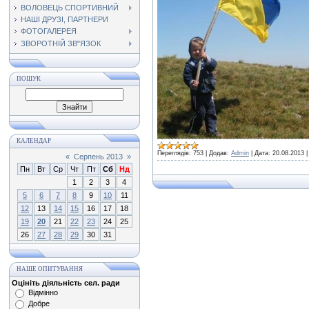
ВОЛОВЕЦЬ СПОРТИВНИЙ
НАШІ ДРУЗІ, ПАРТНЕРИ
ФОТОГАЛЕРЕЯ
ЗВОРОТНІЙ ЗВ"ЯЗОК
ПОШУК
КАЛЕНДАР
Переглядів:
753
|
Додав:
Admin
|
Дата:
20.08.2013
«
Серпень 2013
»
Пн
Вт
Ср
Чт
Пт
Сб
Нд
1
2
3
4
5
6
7
8
9
10
11
12
13
14
15
16
17
18
19
20
21
22
23
24
25
26
27
28
29
30
31
НАШЕ ОПИТУВАННЯ
Оцініть діяльність сел. ради
Відмінно
Добре