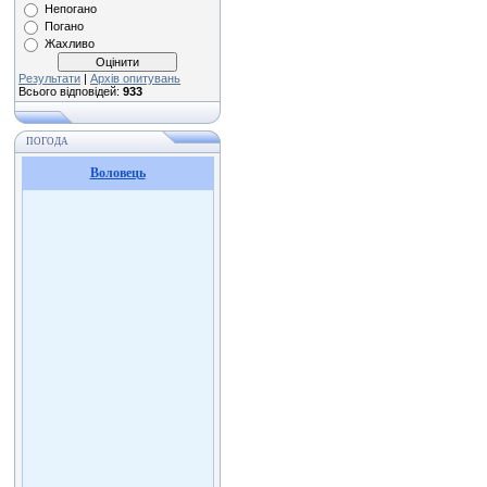
Непогано
Погано
Жахливо
Результати
|
Архів опитувань
Всього відповідей:
933
ПОГОДА
Воловець