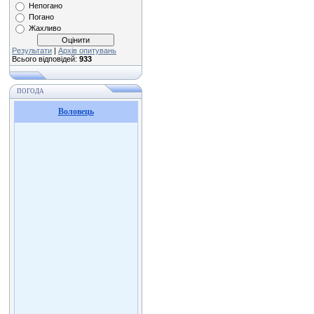
Непогано
Погано
Жахливо
Результати
|
Архів опитувань
Всього відповідей:
933
ПОГОДА
Воловець