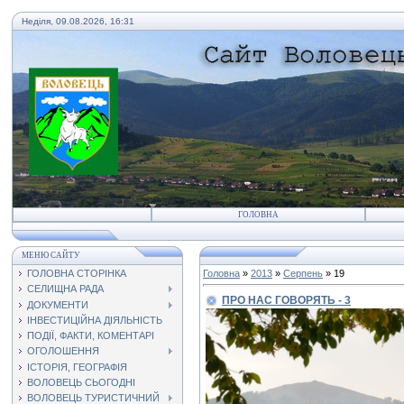
Неділя, 09.08.2026, 16:31
ГОЛОВНА
МЕНЮ САЙТУ
ГОЛОВНА СТОРІНКА
Головна
»
2013
»
Серпень
»
19
СЕЛИЩНА РАДА
ПРО НАС ГОВОРЯТЬ - 3
ДОКУМЕНТИ
ІНВЕСТИЦІЙНА ДІЯЛЬНІСТЬ
ПОДІЇ, ФАКТИ, КОМЕНТАРІ
ОГОЛОШЕННЯ
ІСТОРІЯ, ГЕОГРАФІЯ
ВОЛОВЕЦЬ СЬОГОДНІ
ВОЛОВЕЦЬ ТУРИСТИЧНИЙ