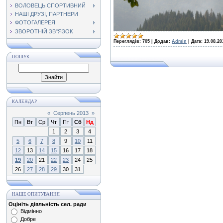
ВОЛОВЕЦЬ СПОРТИВНИЙ
НАШІ ДРУЗІ, ПАРТНЕРИ
ФОТОГАЛЕРЕЯ
ЗВОРОТНІЙ ЗВ"ЯЗОК
Переглядів:
705
|
Додав:
Admin
|
Дата:
19.08.20
ПОШУК
КАЛЕНДАР
«
Серпень 2013
»
Пн
Вт
Ср
Чт
Пт
Сб
Нд
1
2
3
4
5
6
7
8
9
10
11
12
13
14
15
16
17
18
19
20
21
22
23
24
25
26
27
28
29
30
31
НАШЕ ОПИТУВАННЯ
Оцініть діяльність сел. ради
Відмінно
Добре