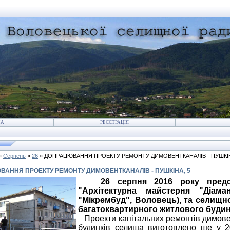
НА
РЕЄСТРАЦІЯ
»
Серпень
»
26
» ДОПРАЦЮВАННЯ ПРОЕКТУ РЕМОНТУ ДИМОВЕНТКАНАЛІВ - ПУШКІН
АННЯ ПРОЕКТУ РЕМОНТУ ДИМОВЕНТКАНАЛІВ - ПУШКІНА, 5
26 серпня 2016 року предс
"Архітектурна майстерня "Діам
"Мікрембуд", Воловець)
, та селищн
багатоквартирного житлового будинк
Проекти капітальних ремонтів димове
будинків селища виготовлено ще у 2