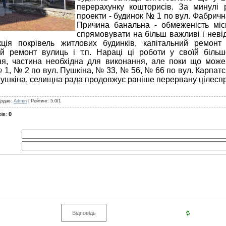
перерахунку кошторисів. За минулі
проекти - будинок № 1 по вул. Фабричн
Причина банальна - обмеженість міс
спрямовувати на більш важливі і невід
кція покрівель житлових будинків, капітальний ремонт 
ий ремонт вулиць і т.п. Нараці ці роботи у своїй більш
я, частина необхідна для виконання, але поки що може
 1, № 2 по вул. Пушкіна, № 33, № 56, № 66 по вул. Карпатс
Пушкіна, селищна рада продовжує раніше перервану цілеспр
Додав
:
Admin
|
Рейтинг
:
5.0
/
1
ів
:
0