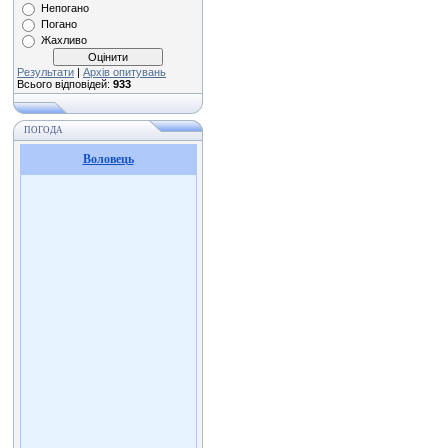
Непогано
Погано
Жахливо
Результати
|
Архів опитувань
Всього відповідей:
933
ПОГОДА
Воловець