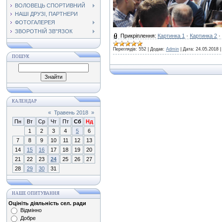
ВОЛОВЕЦЬ СПОРТИВНИЙ
НАШІ ДРУЗІ, ПАРТНЕРИ
ФОТОГАЛЕРЕЯ
ЗВОРОТНІЙ ЗВ"ЯЗОК
Прикріплення:
Картинка 1
·
Картинка 2
·
Переглядів:
552
|
Додав:
Admin
|
Дата:
24.05.2018
ПОШУК
КАЛЕНДАР
«
Травень 2018
»
Пн
Вт
Ср
Чт
Пт
Сб
Нд
1
2
3
4
5
6
7
8
9
10
11
12
13
14
15
16
17
18
19
20
21
22
23
24
25
26
27
28
29
30
31
НАШЕ ОПИТУВАННЯ
Оцініть діяльність сел. ради
Відмінно
Добре