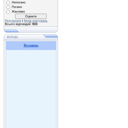
Непогано
Погано
Жахливо
Результати
|
Архів опитувань
Всього відповідей:
933
ПОГОДА
Воловець