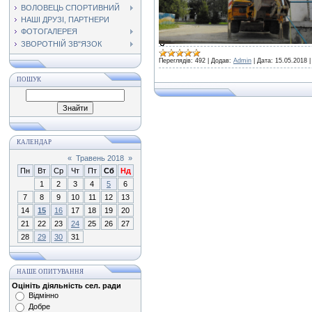
ВОЛОВЕЦЬ СПОРТИВНИЙ
НАШІ ДРУЗІ, ПАРТНЕРИ
ФОТОГАЛЕРЕЯ
ЗВОРОТНІЙ ЗВ"ЯЗОК
Переглядів:
492
|
Додав:
Admin
|
Дата:
15.05.2018
ПОШУК
КАЛЕНДАР
«
Травень 2018
»
Пн
Вт
Ср
Чт
Пт
Сб
Нд
1
2
3
4
5
6
7
8
9
10
11
12
13
14
15
16
17
18
19
20
21
22
23
24
25
26
27
28
29
30
31
НАШЕ ОПИТУВАННЯ
Оцініть діяльність сел. ради
Відмінно
Добре