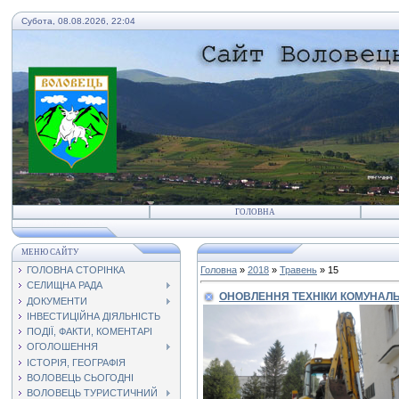
Субота, 08.08.2026, 22:04
ГОЛОВНА
МЕНЮ САЙТУ
ГОЛОВНА СТОРІНКА
Головна
»
2018
»
Травень
»
15
СЕЛИЩНА РАДА
ОНОВЛЕННЯ ТЕХНІКИ КОМУНАЛ
ДОКУМЕНТИ
ІНВЕСТИЦІЙНА ДІЯЛЬНІСТЬ
ПОДІЇ, ФАКТИ, КОМЕНТАРІ
ОГОЛОШЕННЯ
ІСТОРІЯ, ГЕОГРАФІЯ
ВОЛОВЕЦЬ СЬОГОДНІ
ВОЛОВЕЦЬ ТУРИСТИЧНИЙ