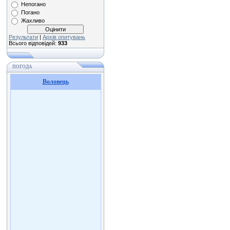
Непогано
Погано
Жахливо
Результати
|
Архів опитувань
Всього відповідей:
933
ПОГОДА
Воловець