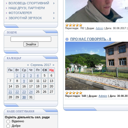
ВОЛОВЕЦЬ СПОРТИВНИЙ
НАШІ ДРУЗІ, ПАРТНЕРИ
ФОТОГАЛЕРЕЯ
ЗВОРОТНІЙ ЗВ"ЯЗОК
Переглядів:
782
|
Додав:
Admin
|
Дата:
30.08.2017
ПОШУК
ПРО НАС ГОВОРЯТЬ - 8
КАЛЕНДАР
«
Серпень 2017
»
Пн
Вт
Ср
Чт
Пт
Сб
Нд
1
2
3
4
5
6
7
8
9
10
11
12
13
14
15
16
17
18
19
20
21
22
23
24
25
26
27
Переглядів:
548
|
Додав:
Admin
|
Дата:
30.08.20
28
29
30
31
НАШЕ ОПИТУВАННЯ
Оцініть діяльність сел. ради
Відмінно
Добре