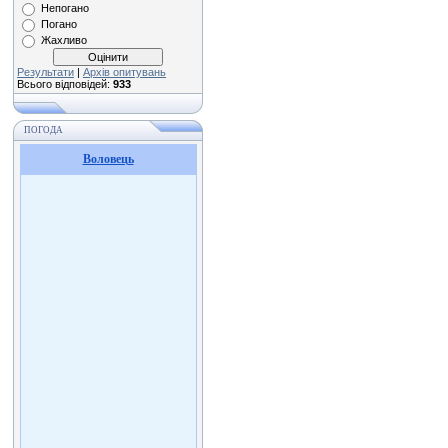
Непогано
Погано
Жахливо
Результати
|
Архів опитувань
Всього відповідей:
933
ПОГОДА
Воловець