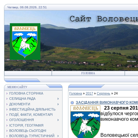
Четвер, 06.08.2026, 22:51
ГОЛОВНА
МЕНЮ САЙТУ
ГОЛОВНА СТОРІНКА
Головна
»
2017
»
Серпень
»
24
СЕЛИЩНА РАДА
ЗАСІДАННЯ ВИКОНАВЧОГО КОМІТ
ДОКУМЕНТИ
23 серпня 201
ІНВЕСТИЦІЙНА ДІЯЛЬНІСТЬ
відбулося черго
ПОДІЇ, ФАКТИ, КОМЕНТАРІ
виконавчого ком
ОГОЛОШЕННЯ
ІСТОРІЯ, ГЕОГРАФІЯ
ВОЛОВЕЦЬ СЬОГОДНІ
Воловецької сел
ВОЛОВЕЦЬ ТУРИСТИЧНИЙ