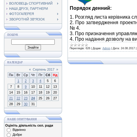
ВОЛОВЕЦЬ СПОРТИВНИЙ
Порядок денний:
НАШІ ДРУЗІ, ПАРТНЕРИ
ФОТОГАЛЕРЕЯ
1. Розгляд листа керівника с
ЗВОРОТНІЙ ЗВ"ЯЗОК
2. Про затвердження проектн
№ 4.
3. Про призначення управля
ПОШУК
4. Про надання дозволу на в
Переглядів:
626
|
Додав:
Admin
|
Дата:
24.08.2017
КАЛЕНДАР
«
Серпень 2017
»
Пн
Вт
Ср
Чт
Пт
Сб
Нд
1
2
3
4
5
6
7
8
9
10
11
12
13
14
15
16
17
18
19
20
21
22
23
24
25
26
27
28
29
30
31
НАШЕ ОПИТУВАННЯ
Оцініть діяльність сел. ради
Відмінно
Добре