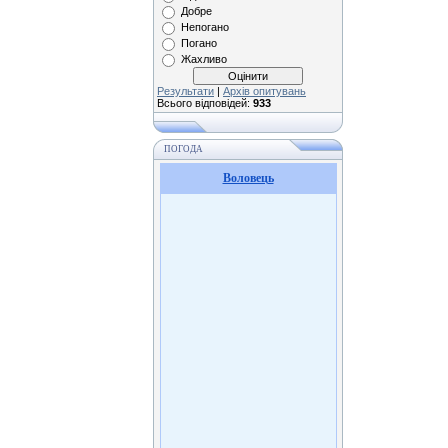
Добре
Непогано
Погано
Жахливо
Результати
|
Архів опитувань
Всього відповідей:
933
ПОГОДА
Воловець