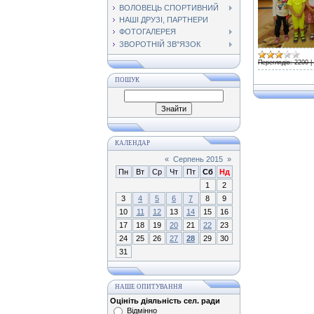
ВОЛОВЕЦЬ СПОРТИВНИЙ
НАШІ ДРУЗІ, ПАРТНЕРИ
ФОТОГАЛЕРЕЯ
ЗВОРОТНІЙ ЗВ"ЯЗОК
Переглядів:
2200
|
ПОШУК
КАЛЕНДАР
«
Серпень 2015
»
Пн
Вт
Ср
Чт
Пт
Сб
Нд
1
2
3
4
5
6
7
8
9
10
11
12
13
14
15
16
17
18
19
20
21
22
23
24
25
26
27
28
29
30
31
НАШЕ ОПИТУВАННЯ
Оцініть діяльність сел. ради
Відмінно