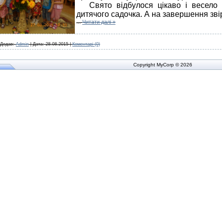
Свято відбулося цікаво і весело з
дитячого садочка. А на завершення зв
...
Читати далі »
Додав:
Admin
|
Дата:
28.08.2015
|
Коментарі (0)
Copyright MyCorp © 2026