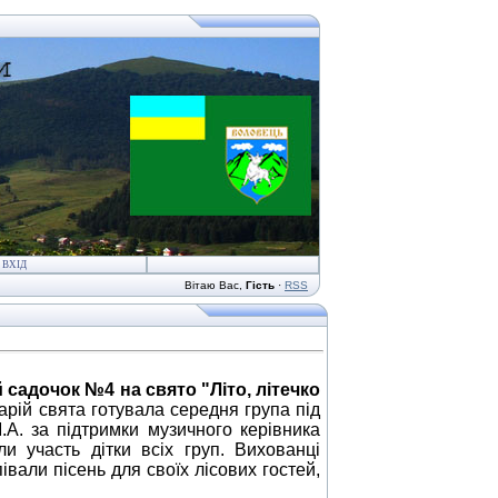
ВХІД
Вітаю Вас
,
Гість
·
RSS
 садочок №4 на свято "Літо, літечко
рій свята готувала середня група під
А. за підтримки музичного керівника
и участь дітки всіх груп. Вихованці
івали пісень для своїх лісових гостей,