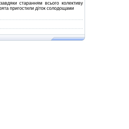
авдяки старанням всього колективу
ірята пригостили діток солодощами