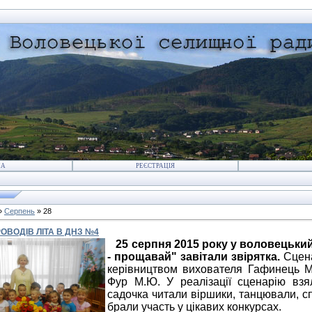
НА
РЕЄСТРАЦІЯ
»
Серпень
»
28
ОВОДІВ ЛІТА В ДНЗ №4
25 серпня 2015 року у воловецький
- прощавай" завітали звірятка.
Сцена
керівництвом вихователя Гафинець М.
Фур М.Ю. У реалізації сценарію взял
садочка читали віршики, танцювали, сп
брали участь у цікавих конкурсах.