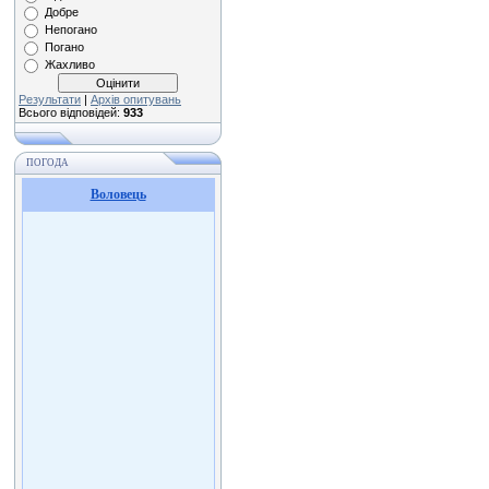
Добре
Непогано
Погано
Жахливо
Результати
|
Архів опитувань
Всього відповідей:
933
ПОГОДА
Воловець