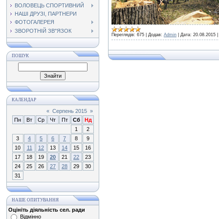
ВОЛОВЕЦЬ СПОРТИВНИЙ
НАШІ ДРУЗІ, ПАРТНЕРИ
ФОТОГАЛЕРЕЯ
ЗВОРОТНІЙ ЗВ"ЯЗОК
Переглядів:
675
|
Додав:
Admin
|
Дата:
20.08.2015
ПОШУК
КАЛЕНДАР
«
Серпень 2015
»
Пн
Вт
Ср
Чт
Пт
Сб
Нд
1
2
3
4
5
6
7
8
9
10
11
12
13
14
15
16
17
18
19
20
21
22
23
24
25
26
27
28
29
30
31
НАШЕ ОПИТУВАННЯ
Оцініть діяльність сел. ради
Відмінно