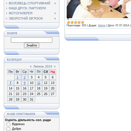
ВОЛОВЕЦЬ СПОРТИВНИЙ
НАШІ ДРУЗІ, ПАРТНЕРИ
ФОТОГАЛЕРЕЯ
ЗВОРОТНІЙ ЗВ"ЯЗОК
Переглядів:
653
|
Додав:
Admin
|
Дата:
07.07.2014
ПОШУК
КАЛЕНДАР
«
Липень 2014
»
Пн
Вт
Ср
Чт
Пт
Сб
Нд
1
2
3
4
5
6
7
8
9
10
11
12
13
14
15
16
17
18
19
20
21
22
23
24
25
26
27
28
29
30
31
НАШЕ ОПИТУВАННЯ
Оцініть діяльність сел. ради
Відмінно
Добре