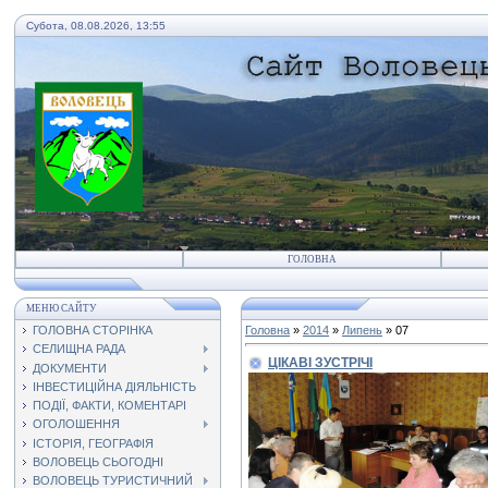
Субота, 08.08.2026, 13:55
ГОЛОВНА
МЕНЮ САЙТУ
ГОЛОВНА СТОРІНКА
Головна
»
2014
»
Липень
»
07
СЕЛИЩНА РАДА
ЦІКАВІ ЗУСТРІЧІ
ДОКУМЕНТИ
ІНВЕСТИЦІЙНА ДІЯЛЬНІСТЬ
ПОДІЇ, ФАКТИ, КОМЕНТАРІ
ОГОЛОШЕННЯ
ІСТОРІЯ, ГЕОГРАФІЯ
ВОЛОВЕЦЬ СЬОГОДНІ
ВОЛОВЕЦЬ ТУРИСТИЧНИЙ