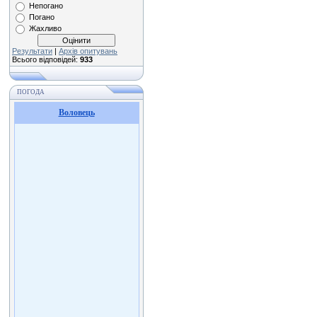
Непогано
Погано
Жахливо
Результати
|
Архів опитувань
Всього відповідей:
933
ПОГОДА
Воловець