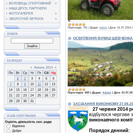
ВОЛОВЕЦЬ СПОРТИВНИЙ
НАШІ ДРУЗІ, ПАРТНЕРИ
ФОТОГАЛЕРЕЯ
ЗВОРОТНІЙ ЗВ"ЯЗОК
Переглядів:
761
|
Додав:
Admin
|
Дата:
01.07.2014
ПОШУК
ОСВІТЛЕННЯ ВУЛИЦІ ШЕВЧЕНКА 
КАЛЕНДАР
«
Липень 2014
»
Пн
Вт
Ср
Чт
Пт
Сб
Нд
1
2
3
4
5
6
7
8
9
10
11
12
13
14
15
16
17
18
19
20
Переглядів:
665
|
Додав:
Admin
|
Дата:
01.07.20
21
22
23
24
25
26
27
28
29
30
31
ЗАСІДАННЯ ВИКОНКОМУ 27.06.2
27 червня 2014 р
відбулося чергове 
НАШЕ ОПИТУВАННЯ
виконавчого комі
Оцініть діяльність сел. ради
Відмінно
Порядок денний:
Добре