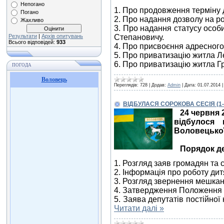
Непогано
1. Про продовження терміну 
Погано
2. Про надання дозволу на 
Жахливо
3. Про надання статусу особ
Результати
|
Архів опитувань
Степановичу.
Всього відповідей:
933
4. Про присвоєння адресного
5. Про приватизацію житла Л
6. Про приватизацію житла Гр
ПОГОДА
Воловець
Переглядів:
728
|
Додав:
Admin
|
Дата:
01.07.2014
ВІДБУЛАСЯ СОРОКОВА СЕСІЯ (1-ш
24 червня 
відбулося 
Воловецької
Порядок д
1. Розгляд заяв громадян та с
2. Інформація про роботу дит
3. Розгляд звернення мешкан
4. Затвердження Положення п
5. Заява депутатів постійної 
Читати далі »