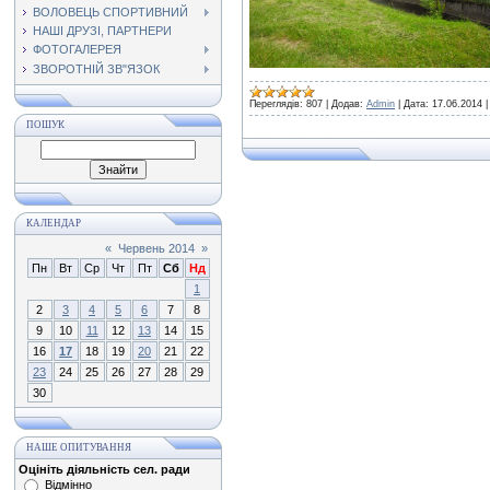
ВОЛОВЕЦЬ СПОРТИВНИЙ
НАШІ ДРУЗІ, ПАРТНЕРИ
ФОТОГАЛЕРЕЯ
ЗВОРОТНІЙ ЗВ"ЯЗОК
Переглядів:
807
|
Додав:
Admin
|
Дата:
17.06.2014
ПОШУК
КАЛЕНДАР
«
Червень 2014
»
Пн
Вт
Ср
Чт
Пт
Сб
Нд
1
2
3
4
5
6
7
8
9
10
11
12
13
14
15
16
17
18
19
20
21
22
23
24
25
26
27
28
29
30
НАШЕ ОПИТУВАННЯ
Оцініть діяльність сел. ради
Відмінно