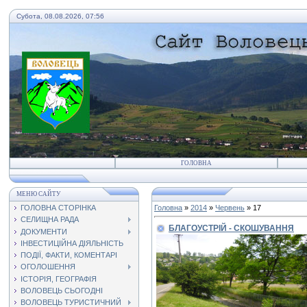
Субота, 08.08.2026, 07:56
ГОЛОВНА
МЕНЮ САЙТУ
ГОЛОВНА СТОРІНКА
Головна
»
2014
»
Червень
»
17
СЕЛИЩНА РАДА
БЛАГОУСТРІЙ - СКОШУВАННЯ
ДОКУМЕНТИ
ІНВЕСТИЦІЙНА ДІЯЛЬНІСТЬ
ПОДІЇ, ФАКТИ, КОМЕНТАРІ
ОГОЛОШЕННЯ
ІСТОРІЯ, ГЕОГРАФІЯ
ВОЛОВЕЦЬ СЬОГОДНІ
ВОЛОВЕЦЬ ТУРИСТИЧНИЙ