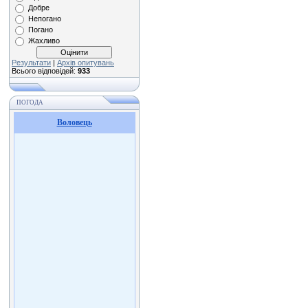
Добре
Непогано
Погано
Жахливо
Результати
|
Архів опитувань
Всього відповідей:
933
ПОГОДА
Воловець