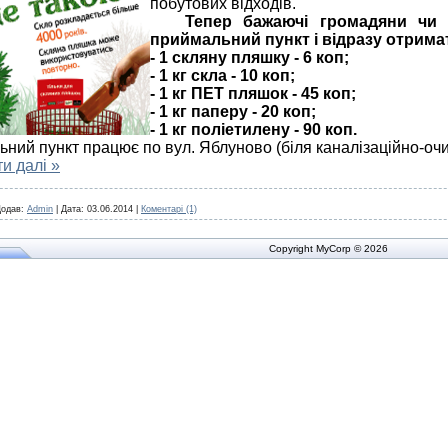
побутових відходів.
Тепер бажаючі громадяни чи
приймальний пункт і відразу отримат
- 1 скляну пляшку - 6 коп;
- 1 кг скла - 10 коп;
- 1 кг ПЕТ пляшок - 45 коп;
- 1 кг паперу - 20 коп;
- 1 кг поліетилену - 90 коп.
ий пункт працює по вул. Яблуново (біля каналізаційно-очи
и далі »
одав:
Admin
|
Дата:
03.06.2014
|
Коментарі (1)
Copyright MyCorp © 2026