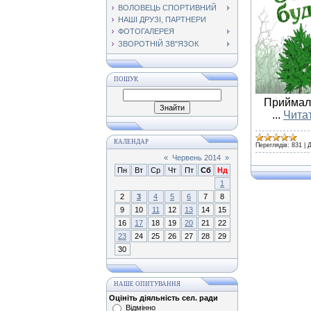
ВОЛОВЕЦЬ СПОРТИВНИЙ
НАШІ ДРУЗІ, ПАРТНЕРИ
ФОТОГАЛЕРЕЯ
ЗВОРОТНІЙ ЗВ"ЯЗОК
ПОШУК
Приймальн
...
Читат
КАЛЕНДАР
Переглядів:
831
|
Д
«
Червень 2014
»
Пн
Вт
Ср
Чт
Пт
Сб
Нд
1
2
3
4
5
6
7
8
9
10
11
12
13
14
15
16
17
18
19
20
21
22
23
24
25
26
27
28
29
30
НАШЕ ОПИТУВАННЯ
Оцініть діяльність сел. ради
Відмінно