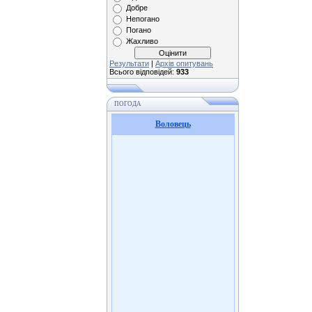
Добре
Непогано
Погано
Жахливо
Результати
|
Архів опитувань
Всього відповідей:
933
ПОГОДА
Воловець