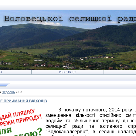
НА
РЕЄСТРАЦІЯ
»
Червень
»
03
Е ПРИЙМАННЯ ВІДХОДІВ
З початку поточного, 2014 року, з 
зменшення кількості стихійних сміт
водойм та збільшення терміну дії існ
селищної ради та активного спри
"Водоканалсервіс", в селищі налаго