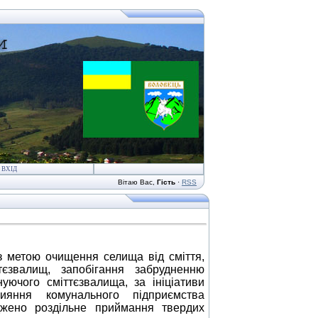
ВХІД
Вітаю Вас
,
Гість
·
RSS
метою очищення селища від сміття,
тєзвалищ, запобігання забрудненню
уючого сміттєзвалища, за ініціативи
яння комунального підприємства
джено роздільне приймання твердих