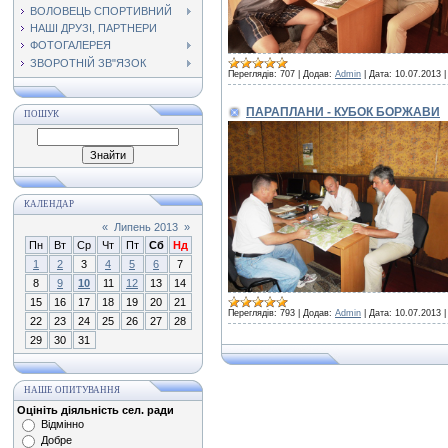
ВОЛОВЕЦЬ СПОРТИВНИЙ
НАШІ ДРУЗІ, ПАРТНЕРИ
ФОТОГАЛЕРЕЯ
ЗВОРОТНІЙ ЗВ"ЯЗОК
Переглядів:
707
|
Додав:
Admin
|
Дата:
10.07.2013
ПАРАПЛАНИ - КУБОК БОРЖАВИ
ПОШУК
КАЛЕНДАР
«
Липень 2013
»
Пн
Вт
Ср
Чт
Пт
Сб
Нд
1
2
3
4
5
6
7
8
9
10
11
12
13
14
15
16
17
18
19
20
21
Переглядів:
793
|
Додав:
Admin
|
Дата:
10.07.2013
22
23
24
25
26
27
28
29
30
31
НАШЕ ОПИТУВАННЯ
Оцініть діяльність сел. ради
Відмінно
Добре