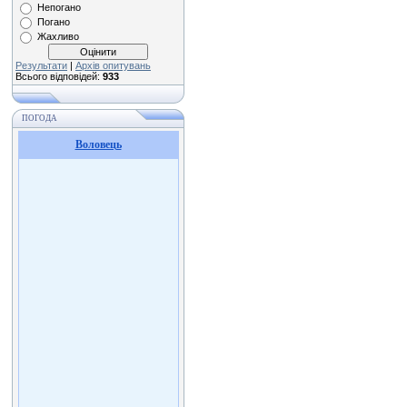
Непогано
Погано
Жахливо
Результати
|
Архів опитувань
Всього відповідей:
933
ПОГОДА
Воловець