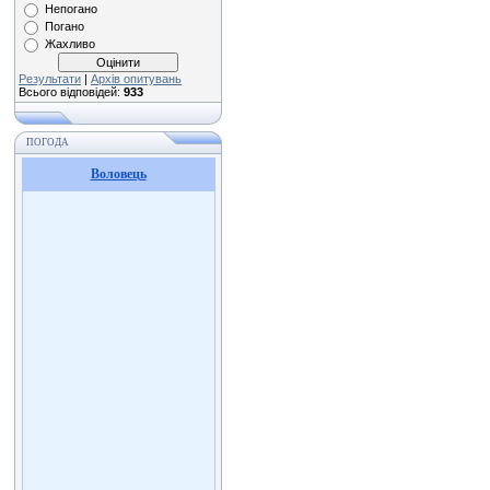
Непогано
Погано
Жахливо
Результати
|
Архів опитувань
Всього відповідей:
933
ПОГОДА
Воловець