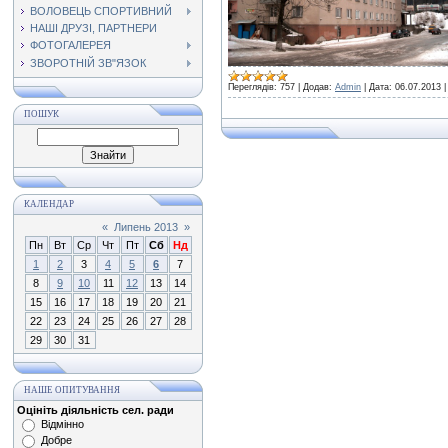
ВОЛОВЕЦЬ СПОРТИВНИЙ
НАШІ ДРУЗІ, ПАРТНЕРИ
ФОТОГАЛЕРЕЯ
ЗВОРОТНІЙ ЗВ"ЯЗОК
Переглядів:
757
|
Додав:
Admin
|
Дата:
06.07.2013
ПОШУК
КАЛЕНДАР
«
Липень 2013
»
Пн
Вт
Ср
Чт
Пт
Сб
Нд
1
2
3
4
5
6
7
8
9
10
11
12
13
14
15
16
17
18
19
20
21
22
23
24
25
26
27
28
29
30
31
НАШЕ ОПИТУВАННЯ
Оцініть діяльність сел. ради
Відмінно
Добре