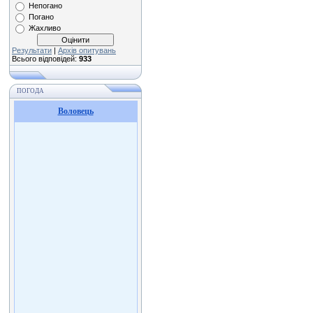
Непогано
Погано
Жахливо
Результати
|
Архів опитувань
Всього відповідей:
933
ПОГОДА
Воловець