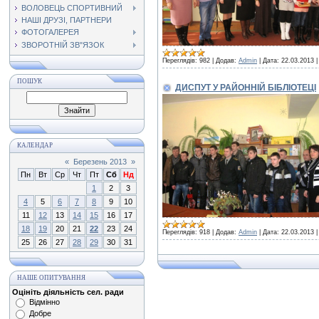
ВОЛОВЕЦЬ СПОРТИВНИЙ
НАШІ ДРУЗІ, ПАРТНЕРИ
ФОТОГАЛЕРЕЯ
ЗВОРОТНІЙ ЗВ"ЯЗОК
Переглядів:
982
|
Додав:
Admin
|
Дата:
22.03.2013
ПОШУК
ДИСПУТ У РАЙОННІЙ БІБЛІОТЕЦІ
КАЛЕНДАР
«
Березень 2013
»
Пн
Вт
Ср
Чт
Пт
Сб
Нд
1
2
3
4
5
6
7
8
9
10
11
12
13
14
15
16
17
18
19
20
21
22
23
24
Переглядів:
918
|
Додав:
Admin
|
Дата:
22.03.2013
25
26
27
28
29
30
31
НАШЕ ОПИТУВАННЯ
Оцініть діяльність сел. ради
Відмінно
Добре