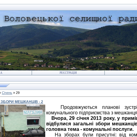
НА
РЕЄСТРАЦІЯ
»
Січень
»
29
 ЗБОРИ МЕШКАНЦІВ - 2
Продовжуються планові зустріч
комунального підприємства з мешканця
Вчора, 29 січня 2013 року, у примі
відбулися загальні збори мешканці
головна тема - комунальні послуги.
На зборах були присутні: від кому