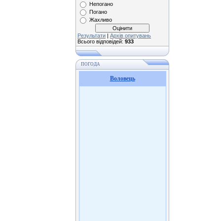
Непогано
Погано
Жахливо
Результати
|
Архів опитувань
Всього відповідей:
933
ПОГОДА
Воловець