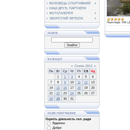
ВОЛОВЕЦЬ СПОРТИВНИЙ
НАШІ ДРУЗІ, ПАРТНЕРИ
ФОТОГАЛЕРЕЯ
ЗВОРОТНІЙ ЗВ"ЯЗОК
Переглядів:
848
|
Д
ПОШУК
КАЛЕНДАР
«
Січень 2013
»
Пн
Вт
Ср
Чт
Пт
Сб
Нд
1
2
3
4
5
6
7
8
9
10
11
12
13
14
15
16
17
18
19
20
21
22
23
24
25
26
27
28
29
30
31
НАШЕ ОПИТУВАННЯ
Оцініть діяльність сел. ради
Відмінно
Добре