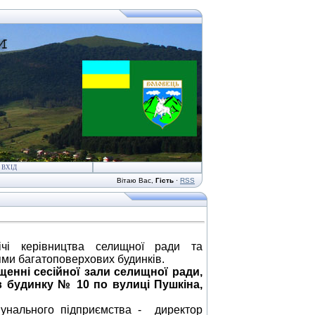
ВХІД
Вітаю Вас
,
Гість
·
RSS
і керівництва селищної ради та
ми багатоповерхових будинків.
щенні сесійної зали
селищної ради,
в будинку № 10 по вулиці Пушкіна,
нального підприємства - директор