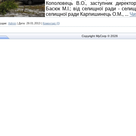
Кополовець В.О., заступник директо
Басюк М.І.; від селищної ради - сели
селищної ради Карпишинець О.М.,
...
Чи
одав:
Admin
|
Дата:
29.01.2013
|
Коментарі (0)
Copyright MyCorp © 2026