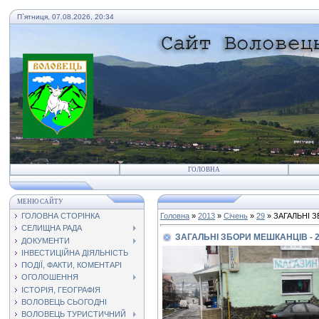
П`ятниця, 07.08.2026, 20:34
ГОЛОВНА
МЕНЮ САЙТУ
ГОЛОВНА СТОРІНКА
Головна
»
2013
»
Січень
»
29
» ЗАГАЛЬНІ З
СЕЛИЩНА РАДА
ЗАГАЛЬНІ ЗБОРИ МЕШКАНЦІВ - 
ДОКУМЕНТИ
ІНВЕСТИЦІЙНА ДІЯЛЬНІСТЬ
ПОДІЇ, ФАКТИ, КОМЕНТАРІ
ОГОЛОШЕННЯ
ІСТОРІЯ, ГЕОГРАФІЯ
ВОЛОВЕЦЬ СЬОГОДНІ
ВОЛОВЕЦЬ ТУРИСТИЧНИЙ