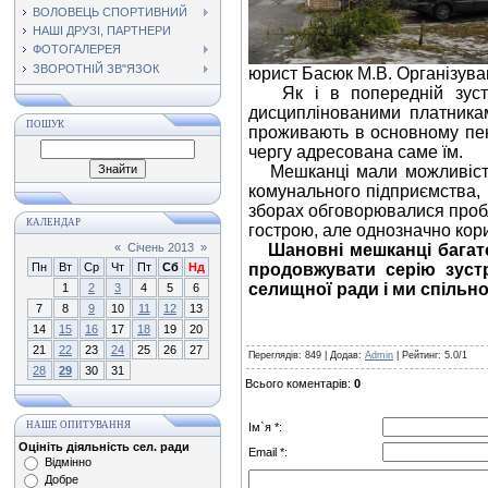
ВОЛОВЕЦЬ СПОРТИВНИЙ
НАШІ ДРУЗІ, ПАРТНЕРИ
ФОТОГАЛЕРЕЯ
ЗВОРОТНІЙ ЗВ"ЯЗОК
юрист Басюк М.В. Організував
Як і в попередній зустрі
дисциплінованими платникам
ПОШУК
проживають в основному пен
чергу адресована саме їм.
Мешканці мали можливість з
комунального підприємства, в
зборах обговорювалися пробл
КАЛЕНДАР
гострою, але однозначно кори
«
Січень 2013
»
Шановні мешканці багат
Пн
Вт
Ср
Чт
Пт
Сб
Нд
продовжувати серію зустр
селищної ради і ми спільно
1
2
3
4
5
6
7
8
9
10
11
12
13
14
15
16
17
18
19
20
21
22
23
24
25
26
27
Переглядів
: 849 |
Додав
:
Admin
|
Рейтинг
:
5.0
/
1
28
29
30
31
Всього коментарів
:
0
НАШЕ ОПИТУВАННЯ
Ім`я *:
Оцініть діяльність сел. ради
Email *:
Відмінно
Добре