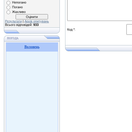
Непогано
Погано
Жахливо
Результати
|
Архів опитувань
Всього відповідей:
933
Код *:
ПОГОДА
Воловець