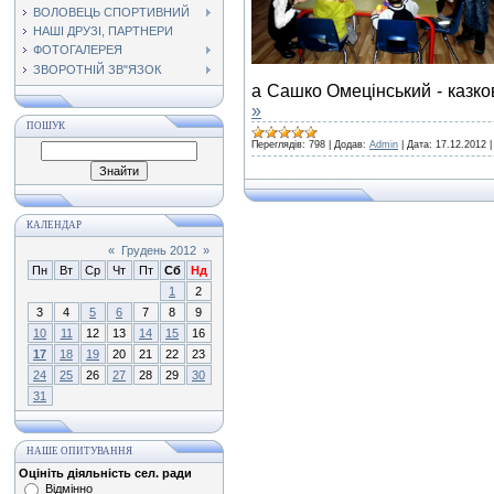
ВОЛОВЕЦЬ СПОРТИВНИЙ
НАШІ ДРУЗІ, ПАРТНЕРИ
ФОТОГАЛЕРЕЯ
ЗВОРОТНІЙ ЗВ"ЯЗОК
а Сашко Омецінський - казко
»
ПОШУК
Переглядів:
798
|
Додав:
Admin
|
Дата:
17.12.2012
КАЛЕНДАР
«
Грудень 2012
»
Пн
Вт
Ср
Чт
Пт
Сб
Нд
1
2
3
4
5
6
7
8
9
10
11
12
13
14
15
16
17
18
19
20
21
22
23
24
25
26
27
28
29
30
31
НАШЕ ОПИТУВАННЯ
Оцініть діяльність сел. ради
Відмінно