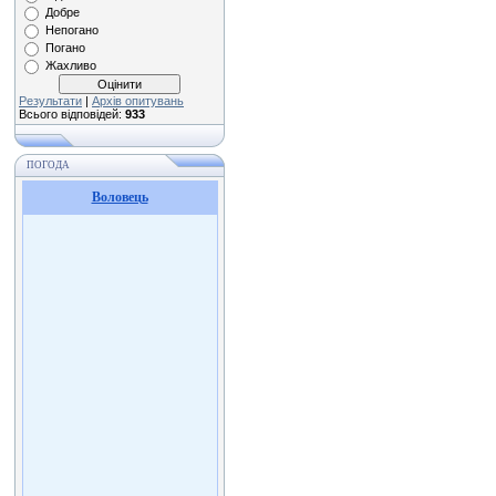
Добре
Непогано
Погано
Жахливо
Результати
|
Архів опитувань
Всього відповідей:
933
ПОГОДА
Воловець