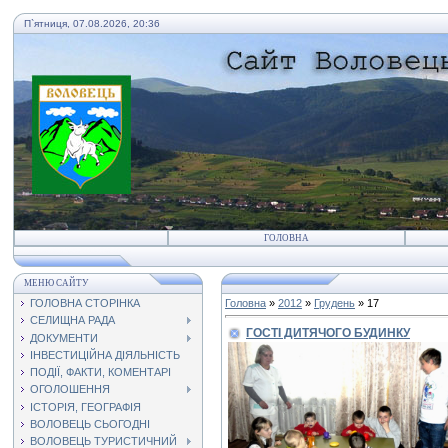
П`ятниця, 07.08.2026, 20:36
ГОЛОВНА
МЕНЮ САЙТУ
ГОЛОВНА СТОРІНКА
Головна
»
2012
»
Грудень
»
17
СЕЛИЩНА РАДА
ГОСТІ ДИТЯЧОГО БУДИНКУ
ДОКУМЕНТИ
ІНВЕСТИЦІЙНА ДІЯЛЬНІСТЬ
ПОДІЇ, ФАКТИ, КОМЕНТАРІ
ОГОЛОШЕННЯ
ІСТОРІЯ, ГЕОГРАФІЯ
ВОЛОВЕЦЬ СЬОГОДНІ
ВОЛОВЕЦЬ ТУРИСТИЧНИЙ