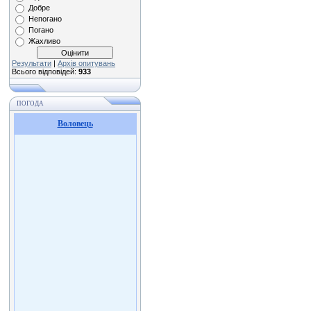
Добре
Непогано
Погано
Жахливо
Результати
|
Архів опитувань
Всього відповідей:
933
ПОГОДА
Воловець