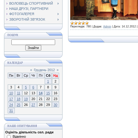
ВОЛОВЕЦЬ СПОРТИВНИЙ
НАШІ ДРУЗІ, ПАРТНЕРИ
ФОТОГАЛЕРЕЯ
ЗВОРОТНІЙ ЗВ"ЯЗОК
Переглядів:
780
|
Додав:
Admin
|
Дата:
14.12.2012
ПОШУК
КАЛЕНДАР
«
Грудень 2012
»
Пн
Вт
Ср
Чт
Пт
Сб
Нд
1
2
3
4
5
6
7
8
9
10
11
12
13
14
15
16
17
18
19
20
21
22
23
24
25
26
27
28
29
30
31
НАШЕ ОПИТУВАННЯ
Оцініть діяльність сел. ради
Відмінно