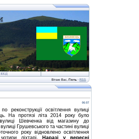
ВХІД
Вітаю Вас
,
Гість
·
RSS
06:07
 реконструкції освітлення вулиці
ь. На протязі літа 2014 року було
 вулиці Шевченка від магазину до
вулиці Грушевського та частині вулиці
точного року відновлено освітлення
 чотири ліхтарі.
Наразі у вересні