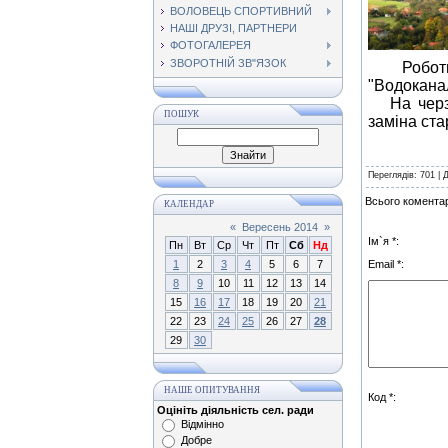
ВОЛОВЕЦЬ СПОРТИВНИЙ
НАШІ ДРУЗІ, ПАРТНЕРИ
ФОТОГАЛЕРЕЯ
ЗВОРОТНІЙ ЗВ"ЯЗОК
Роботи, 
"Водоканал
На черзі 
ПОШУК
заміна ста
Переглядів
: 701 |
Всього коментар
КАЛЕНДАР
«
Вересень 2014
»
Ім`я *:
Пн
Вт
Ср
Чт
Пт
Сб
Нд
1
2
3
4
5
6
7
Email *:
8
9
10
11
12
13
14
15
16
17
18
19
20
21
22
23
24
25
26
27
28
29
30
НАШЕ ОПИТУВАННЯ
Код *:
Оцініть діяльність сел. ради
Відмінно
Добре