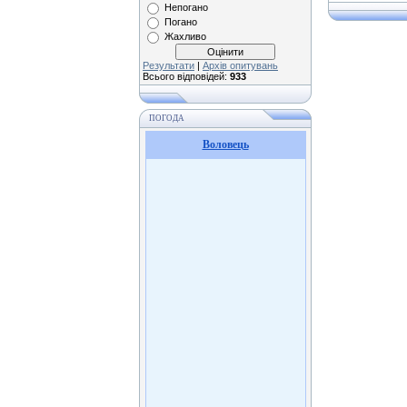
Непогано
Погано
Жахливо
Результати
|
Архів опитувань
Всього відповідей:
933
ПОГОДА
Воловець