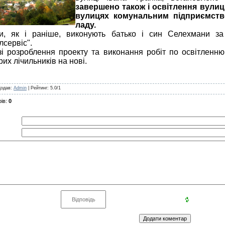
завершено також і освітлення вулиц
вулицях комунальним підприємств
ладу.
як і раніше, виконують батько і син Селехмани за 
сервіс".
розроблення проекту та виконання робіт по освітленню 
рих лічильників на нові.
Додав
:
Admin
|
Рейтинг
:
5.0
/
1
ів
:
0