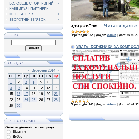
ВОЛОВЕЦЬ СПОРТИВНИЙ
НАШІ ДРУЗІ, ПАРТНЕРИ
ФОТОГАЛЕРЕЯ
ЗВОРОТНІЙ ЗВ"ЯЗОК
здоров"ям
...
Читати далі »
Переглядів:
665
|
Додав:
Admin
|
Дата:
04.09.20
ПОШУК
УВАГА! БОРЖНИКИ ЗА КОМПОСЛУ
КАЛЕНДАР
«
Вересень 2014
»
Пн
Вт
Ср
Чт
Пт
Сб
Нд
1
2
3
4
5
6
7
8
9
10
11
12
13
14
15
16
17
18
19
20
21
22
23
24
25
26
27
28
Переглядів:
665
|
Додав:
Admin
|
Дата:
04.09.20
29
30
НАШЕ ОПИТУВАННЯ
Оцініть діяльність сел. ради
Відмінно
Добре