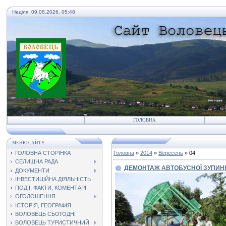
Неділя, 09.08.2026, 05:48
ГОЛОВНА
МЕНЮ САЙТУ
ГОЛОВНА СТОРІНКА
Головна
»
2014
»
Вересень
»
04
СЕЛИЩНА РАДА
ДЕМОНТАЖ АВТОБУСНОЇ ЗУПИН
ДОКУМЕНТИ
ІНВЕСТИЦІЙНА ДІЯЛЬНІСТЬ
ПОДІЇ, ФАКТИ, КОМЕНТАРІ
ОГОЛОШЕННЯ
ІСТОРІЯ, ГЕОГРАФІЯ
ВОЛОВЕЦЬ СЬОГОДНІ
ВОЛОВЕЦЬ ТУРИСТИЧНИЙ