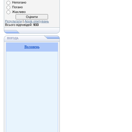
Непогано
Погано
Жахливо
Результати
|
Архів опитувань
Всього відповідей:
933
ПОГОДА
Воловець