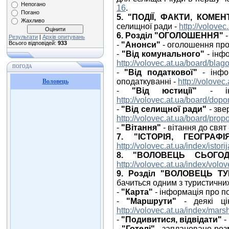
Непогано
16
.
Погано
5. "ПОДІЇ, ФАКТИ, КОМЕНТ
Жахливо
селищної ради -
http://volovec
6. Розділ "ОГОЛОШЕННЯ"
-
Результати
|
Архів опитувань
Всього відповідей:
933
-
"Анонси"
- оголошення про
-
"Від комунального"
-
інфо
http://volovec.at.ua/board/blago
ПОГОДА
-
"Від податкової"
- інфо
оподаткуванні -
http://volovec
Воловець
-
"Від юстиції"
- інф
http://volovec.at.ua/board/dop
-
"Від селищної ради"
- зве
http://volovec.at.ua/board/propo
-
"Вітання"
- вітання до свят
7. "ІСТОРІЯ, ГЕОГРАФІ
http://volovec.at.ua/index/istori
8. "ВОЛОВЕЦЬ СЬОГОД
http://volovec.at.ua/index/vol
9. Розділ "ВОЛОВЕЦЬ Т
бачиться одним з туристичних 
-
"Карта"
- інформація про п
-
"Маршрути"
- деякі цік
http://volovec.at.ua/index/marsh
-
"Подивитися, відвідати"
-
-
"Готелі"
- заплановано розм