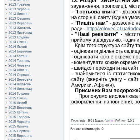
13. Розділ "ЗВОРОТНІЙ ЗВ
2013 Травень
зауваження, пропозиції, місти
2013 Червень
-
"Гостьова книга"
-
дозволя
2013 Липень
на сторінці сайту (єдина умо
2013 Серпень
-
"Пишіть нам"
- дозволяє н
2013 Вересень
2013 Жовтень
ради -
http://volovec.at.ua/ind
2013 Листопад
-
"Наші реквізити"
- містит
2013 Грудень
прийому відвідувачів, години
2014 Січень
Крім того структура сайту т
2014 Лютий
- оцінювати діяльність селищ
2014 Березень
2014 Квітень
- оцінювати кожне окреме пов
2014 Травень
- коментувати кожне окреме 
2014 Червень
- швидко переходити на сайт 
2014 Липень
- знайомитися із статистико
2014 Серпень
сайту (зверніть увагу - сайт
2014 Вересень
2014 Жовтень
Америки, Африки).
2014 Листопад
Приємних Вам подорожей 
2014 Грудень
Пропонуємо висловлювати 
2015 Січень
оформлення, наповнення, роз
2015 Лютий
2015 Березень
2015 Квітень
2015 Травень
Переглядів
: 880 |
Додав
:
Admin
|
Рейтинг
:
5.0
/
1
2015 Червень
2015 Липень
Всього коментарів
:
0
2015 Серпень
2015 Вересень