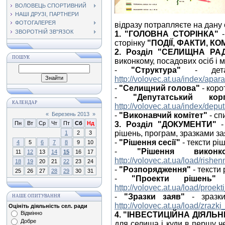
ВОЛОВЕЦЬ СПОРТИВНИЙ
НАШІ ДРУЗІ, ПАРТНЕРИ
ФОТОГАЛЕРЕЯ
відразу потрапляєте на дану с
ЗВОРОТНІЙ ЗВ"ЯЗОК
1. "ГОЛОВНА СТОРІНКА"
-
сторінку
"ПОДІЇ, ФАКТИ, КО
2. Розділ "СЕЛИЩНА РА
ПОШУК
виконкому, посадових осіб і м
-
"Структура"
- детал
http://volovec.at.ua/index/apar
-
"Селищний голова"
- коро
-
"Депутатський кор
КАЛЕНДАР
http://volovec.at.ua/index/depu
«
Березень 2013
»
-
"Виконавчий комітет"
- сп
Пн
Вт
Ср
Чт
Пт
Сб
Нд
3. Розділ "ДОКУМЕНТИ"
-
рішень, програм, зразками зая
1
2
3
-
"Рішення сесії"
- тексти рі
4
5
6
7
8
9
10
-
"Рішення виконк
11
12
13
14
15
16
17
http://volovec.at.ua/load/rish
18
19
20
21
22
23
24
-
"Розпорядження"
- тексти
25
26
27
28
29
30
31
-
"Проекти рішень"
-
http://volovec.at.ua/load/proekt
-
"Зразки заяв"
- зразки
НАШЕ ОПИТУВАННЯ
http://volovec.at.ua/load/zrazki
Оцініть діяльність сел. ради
Відмінно
4. "ІНВЕСТИЦІЙНА ДІЯЛЬН
Добре
для селища і куди в першу ч