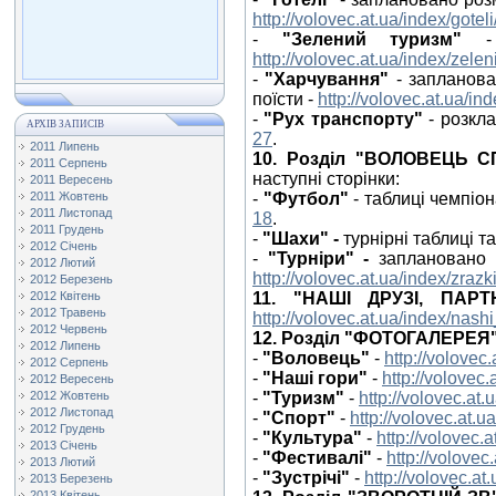
http://volovec.at.ua/index/gotel
-
"Зелений туризм"
- 
http://volovec.at.ua/index/zelen
-
"Харчування"
-
запланова
поїсти -
http://volovec.at.ua/i
-
"Рух транспорту"
-
розкла
АРХІВ ЗАПИСІВ
27
.
2011 Липень
10. Розділ "ВОЛОВЕЦЬ 
2011 Серпень
наступні сторінки:
2011 Вересень
2011 Жовтень
-
"Футбол"
-
таблиці чемпіон
2011 Листопад
18
.
2011 Грудень
-
"Шахи" -
турнірні таблиці
та
2012 Січень
-
"Турніри" -
заплановано 
2012 Лютий
http://volovec.at.ua/index/zrazk
2012 Березень
2012 Квітень
11. "НАШІ ДРУЗІ, ПАРТ
2012 Травень
http://volovec.at.ua/index/nash
2012 Червень
12. Розділ "ФОТОГАЛЕРЕЯ
2012 Липень
-
"Воловець"
-
http://volovec
2012 Серпень
-
"Наші гори"
-
http://volovec
2012 Вересень
2012 Жовтень
-
"Туризм"
-
http://volovec.at.
2012 Листопад
-
"Спорт"
-
http://volovec.at.u
2012 Грудень
-
"Культура"
-
http://volovec.a
2013 Січень
-
"Фестивалі"
-
http://volovec.
2013 Лютий
-
"Зустрічі"
-
http://volovec.at
2013 Березень
2013 Квітень